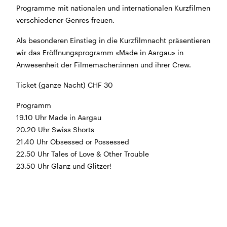
Programme mit nationalen und internationalen Kurzfilmen
BÜHNE
2.7. bis 3.9. geschlossen
verschiedener Genres freuen.
ZMITTAG
2.7. bis 9.8. geschlossen
BAR+BISTRO
10.7. bis 1.8. findet ihr unsere Bar ab 18
Als besonderen Einstieg in die Kurzfilmnacht präsentieren
Uhr im Geissenschachen
wir das Eröffnungsprogramm «Made in Aargau» in
ab dem 10.8. sind wir wieder im Haus und freuen uns
Anwesenheit der Filmemacher:innen und ihrer Crew.
auf euch <3
Ticket (ganze Nacht) CHF 30
STADTFEST BRUGG
Programm
während dem
Stadtfest Brugg
, 20. bis 30. August,
19.10 Uhr Made in Aargau
bleibt das Haus jeweils von Freitag Abend bis Montag
20.20 Uhr Swiss Shorts
Morgen geschlossen
21.40 Uhr Obsessed or Possessed
22.50 Uhr Tales of Love & Other Trouble
23.50 Uhr Glanz und Glitzer!
Reguläre Öffnungszeiten