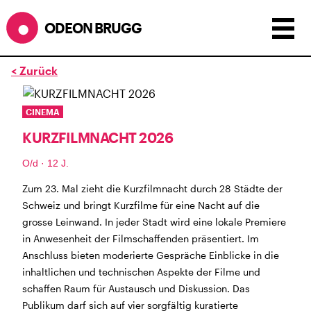
ODEON BRUGG
< Zurück
Anzeigen als:
Raster
Liste
Kalender
CINEMA
ÖFFNUNGSZEITEN
KURZFILMNACHT 2026
während dem
ODEONAir
im
Geissenschachen
(10.7. bis
O/d · 12 J.
1.8.)
Zum 23. Mal zieht die Kurzfilmnacht durch 28 Städte der
Barbetrieb im Geissenschachen ab 18 Uhr bis
Schweiz und bringt Kurzfilme für eine Nacht auf die
Filmbeginn (Fr+Sa bis 1 Uhr)
grosse Leinwand. In jeder Stadt wird eine lokale Premiere
Küche ab 18 bis 20.45 Uhr
in Anwesenheit der Filmschaffenden präsentiert. Im
Filmstart um 21.30 Uhr
Anschluss bieten moderierte Gespräche Einblicke in die
Mittwoch geschlossen
inhaltlichen und technischen Aspekte der Filme und
schaffen Raum für Austausch und Diskussion. Das
SOMMERÖFFNUNGSZEITEN
Publikum darf sich auf vier sorgfältig kuratierte
CINEMA
2.7. bis 1.9. geschlossen