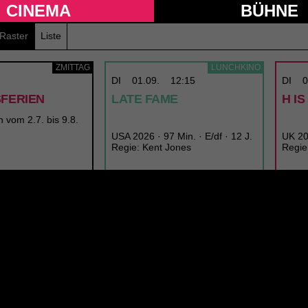
CINEMA
BÜHNE
Raster
Liste
ZMITTAG
LUNCHKINO
DI
01.09.
12:15
DI
0
SFERIEN
LATE FAME
H I
n vom 2.7. bis 9.8.
USA 2026 · 97 Min. · E/df · 12 J.
UK 202
Regie: Kent Jones
Regie