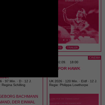
ETS
TRAILER
TICKETS
TRAILER
CINEMA
CINEMA
02.09.
15:00
MI
02.09.
18:00
EBORG BACHMANN
H IS FOR HAWK
EMAND, DER EINMAL
 WAR
 · 97 Min. · D · 12 J.
UK 2026 · 120 Min. · E/df · 12 J.
: Regina Schilling
Regie: Philippa Lowthorpe