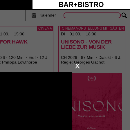
BAR+BISTRO
Kalender
CINEMA
CINEMA VORSTELLUNG MIT GÄSTEN
1.09.
15:00
DI
01.09.
18:00
S FOR HAWK
UNISONO - VON DER
LIEBE ZUR MUSIK
6 · 120 Min. · E/df · 12 J.
CH 2026 · 87 Min. · Dialekt · 6 J.
: Philippa Lowthorpe
Regie: Georges Gachot