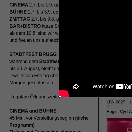
CINEMA
2.7. bis 1.9. geschlossen
BÜHNE
2.7. bis 3.9. geschlossen
ZMITTAG
2.7. bis 9.8. geschlossen
BAR+BISTRO
kurze Sommerpause,
ab dem 10.8. sind wir wieder im Haus
und freuen uns auf euch <3
STADTFEST BRUGG
während dem
Stadtfest Brugg
, 20.
bis 30. August, bleibt das Haus
jeweils von Freitag Abend bis Montag
DI
01.09.
Morgen geschlossen
A SAD AN
WORLD
Reguläre Öffnungszeiten:
LBN 2025 · 11
J.
CINEMA und BÜHNE
Regie: Cyril A
45 Min. vor Vorstellungsbeginn
(siehe
Programm)