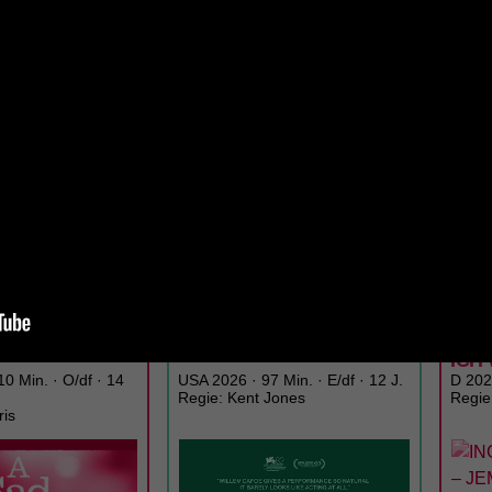
TICKETS
TRAILER
TICK
CINEMA
LUNCHKINO
20:15
MI
02.09.
12:15
MI
D BEAUTIFUL
LATE FAME
ING
– J
ICH
0 Min. · O/df · 14
USA 2026 · 97 Min. · E/df · 12 J.
D 2026
Regie: Kent Jones
Regie
ris