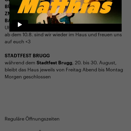
BÜHNE
2.7. bis 3.9. geschlossen
ZMITTAG
2.7. bis 9.8. geschlossen
BAR+BISTRO
10.7. bis 1.8. findet ihr unsere Bar ab 18
Uhr im Geissenschachen
ab dem 10.8. sind wir wieder im Haus und freuen uns
auf euch <3
STADTFEST BRUGG
während dem
Stadtfest Brugg
, 20. bis 30. August,
bleibt das Haus jeweils von Freitag Abend bis Montag
Morgen geschlossen
Reguläre Öffnungszeiten