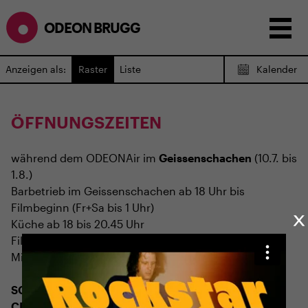
ODEON BRUGG
Anzeigen als:
Raster
Liste
Kalender
ÖFFNUNGSZEITEN
während dem
ODEONAir
im
Geissenschachen
(10.7. bis
1.8.)
Barbetrieb im Geissenschachen ab 18 Uhr bis
Filmbeginn (Fr+Sa bis 1 Uhr)
Küche ab 18 bis 20.45 Uhr
Filmstart um 21.30 Uhr
Mittwoch geschlossen
SOMMERÖFFNUNGSZEITEN
CINEMA
2.7. bis 1.9. geschlossen