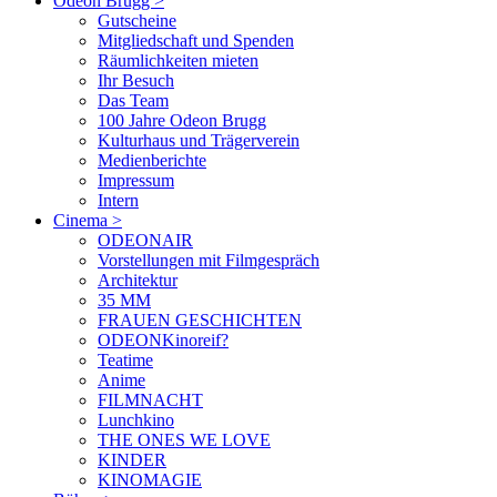
Odeon Brugg
>
Gutscheine
Mitgliedschaft und Spenden
Räumlichkeiten mieten
Ihr Besuch
Das Team
100 Jahre Odeon Brugg
Kulturhaus und Trägerverein
Medienberichte
Impressum
Intern
Cinema
>
ODEONAIR
Vorstellungen mit Filmgespräch
Architektur
35 MM
FRAUEN GESCHICHTEN
ODEONKinoreif?
Teatime
Anime
FILMNACHT
Lunchkino
THE ONES WE LOVE
KINDER
KINOMAGIE