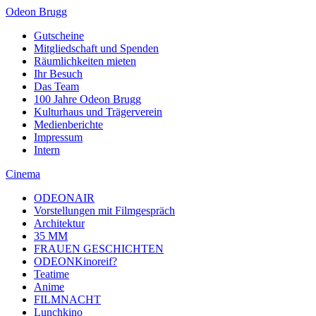
Odeon Brugg
Gutscheine
Mitgliedschaft und Spenden
Räumlichkeiten mieten
Ihr Besuch
Das Team
100 Jahre Odeon Brugg
Kulturhaus und Trägerverein
Medienberichte
Impressum
Intern
Cinema
ODEONAIR
Vorstellungen mit Filmgespräch
Architektur
35 MM
FRAUEN GESCHICHTEN
ODEONKinoreif?
Teatime
Anime
FILMNACHT
Lunchkino