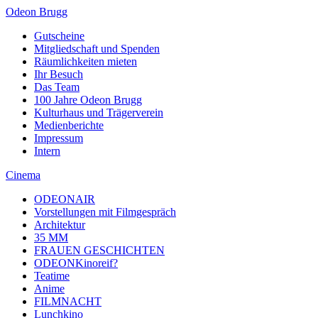
Odeon Brugg
Gutscheine
Mitgliedschaft und Spenden
Räumlichkeiten mieten
Ihr Besuch
Das Team
100 Jahre Odeon Brugg
Kulturhaus und Trägerverein
Medienberichte
Impressum
Intern
Cinema
ODEONAIR
Vorstellungen mit Filmgespräch
Architektur
35 MM
FRAUEN GESCHICHTEN
ODEONKinoreif?
Teatime
Anime
FILMNACHT
Lunchkino