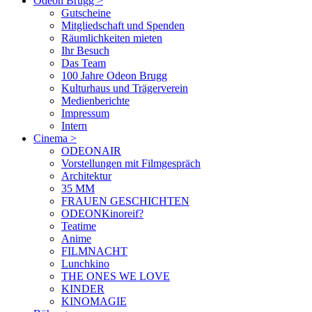
Odeon Brugg
>
Gutscheine
Mitgliedschaft und Spenden
Räumlichkeiten mieten
Ihr Besuch
Das Team
100 Jahre Odeon Brugg
Kulturhaus und Trägerverein
Medienberichte
Impressum
Intern
Cinema
>
ODEONAIR
Vorstellungen mit Filmgespräch
Architektur
35 MM
FRAUEN GESCHICHTEN
ODEONKinoreif?
Teatime
Anime
FILMNACHT
Lunchkino
THE ONES WE LOVE
KINDER
KINOMAGIE