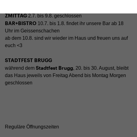
CINEMA
2.7. bis 1.9. geschlossen
BÜHNE
2.7. bis 3.9. geschlossen
ZMITTAG
2.7. bis 9.8. geschlossen
BAR+BISTRO
10.7. bis 1.8. findet ihr unsere Bar ab 18
Uhr im Geissenschachen
ab dem 10.8. sind wir wieder im Haus und freuen uns auf
euch <3
STADTFEST BRUGG
Stadtfest Brugg
während dem
, 20. bis 30. August, bleibt
das Haus jeweils von Freitag Abend bis Montag Morgen
geschlossen
Reguläre Öffnungszeiten