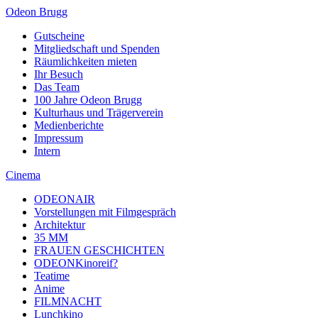
Odeon Brugg
Gutscheine
Mitgliedschaft und Spenden
Räumlichkeiten mieten
Ihr Besuch
Das Team
100 Jahre Odeon Brugg
Kulturhaus und Trägerverein
Medienberichte
Impressum
Intern
Cinema
ODEONAIR
Vorstellungen mit Filmgespräch
Architektur
35 MM
FRAUEN GESCHICHTEN
ODEONKinoreif?
Teatime
Anime
FILMNACHT
Lunchkino