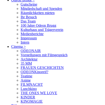
Odeon Brugg
>
Gutscheine
Mitgliedschaft und Spenden
Räumlichkeiten mieten
Ihr Besuch
Das Team
100 Jahre Odeon Brugg
Kulturhaus und Trägerverein
Medienberichte
Impressum
Intern
Cinema
>
ODEONAIR
Vorstellungen mit Filmgespräch
Architektur
35 MM
FRAUEN GESCHICHTEN
ODEONKinoreif?
Teatime
Anime
FILMNACHT
Lunchkino
THE ONES WE LOVE
KINDER
KINOMAGIE