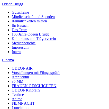
Odeon Brugg
Gutscheine
Mitgliedschaft und Spenden
Räumlichkeiten mieten
Ihr Besuch
Das Team
100 Jahre Odeon Brugg
Kulturhaus und Trägerverein
Medienberichte
Impressum
Intern
Cinema
ODEONAIR
Vorstellungen mit Filmgespräch
Architektur
35 MM
FRAUEN GESCHICHTEN
ODEONKinoreif?
Teatime
Anime
FILMNACHT
Lunchkino