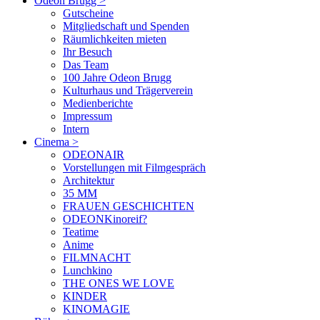
Odeon Brugg
>
Gutscheine
Mitgliedschaft und Spenden
Räumlichkeiten mieten
Ihr Besuch
Das Team
100 Jahre Odeon Brugg
Kulturhaus und Trägerverein
Medienberichte
Impressum
Intern
Cinema
>
ODEONAIR
Vorstellungen mit Filmgespräch
Architektur
35 MM
FRAUEN GESCHICHTEN
ODEONKinoreif?
Teatime
Anime
FILMNACHT
Lunchkino
THE ONES WE LOVE
KINDER
KINOMAGIE