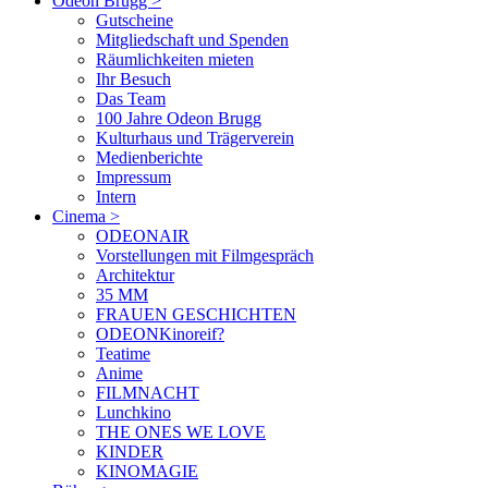
Odeon Brugg
>
Gutscheine
Mitgliedschaft und Spenden
Räumlichkeiten mieten
Ihr Besuch
Das Team
100 Jahre Odeon Brugg
Kulturhaus und Trägerverein
Medienberichte
Impressum
Intern
Cinema
>
ODEONAIR
Vorstellungen mit Filmgespräch
Architektur
35 MM
FRAUEN GESCHICHTEN
ODEONKinoreif?
Teatime
Anime
FILMNACHT
Lunchkino
THE ONES WE LOVE
KINDER
KINOMAGIE