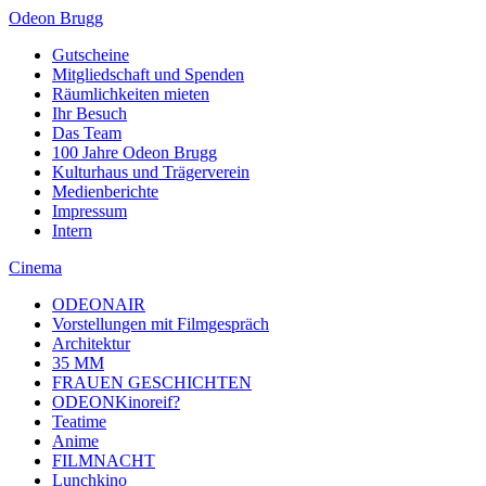
Odeon Brugg
Gutscheine
Mitgliedschaft und Spenden
Räumlichkeiten mieten
Ihr Besuch
Das Team
100 Jahre Odeon Brugg
Kulturhaus und Trägerverein
Medienberichte
Impressum
Intern
Cinema
ODEONAIR
Vorstellungen mit Filmgespräch
Architektur
35 MM
FRAUEN GESCHICHTEN
ODEONKinoreif?
Teatime
Anime
FILMNACHT
Lunchkino