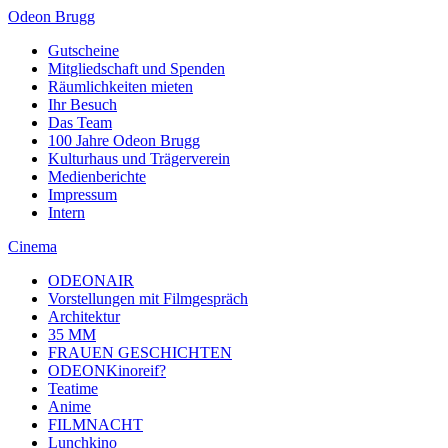
Odeon Brugg
Gutscheine
Mitgliedschaft und Spenden
Räumlichkeiten mieten
Ihr Besuch
Das Team
100 Jahre Odeon Brugg
Kulturhaus und Trägerverein
Medienberichte
Impressum
Intern
Cinema
ODEONAIR
Vorstellungen mit Filmgespräch
Architektur
35 MM
FRAUEN GESCHICHTEN
ODEONKinoreif?
Teatime
Anime
FILMNACHT
Lunchkino