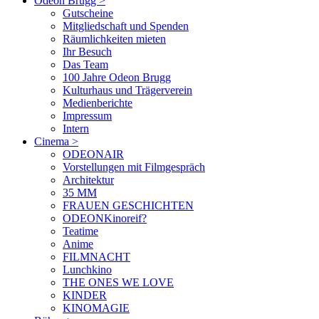
Odeon Brugg
>
Gutscheine
Mitgliedschaft und Spenden
Räumlichkeiten mieten
Ihr Besuch
Das Team
100 Jahre Odeon Brugg
Kulturhaus und Trägerverein
Medienberichte
Impressum
Intern
Cinema
>
ODEONAIR
Vorstellungen mit Filmgespräch
Architektur
35 MM
FRAUEN GESCHICHTEN
ODEONKinoreif?
Teatime
Anime
FILMNACHT
Lunchkino
THE ONES WE LOVE
KINDER
KINOMAGIE