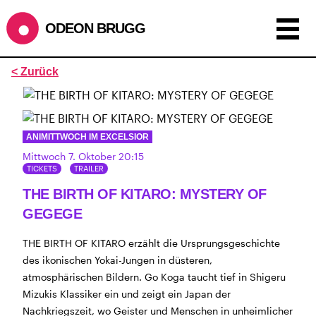
ODEON BRUGG
Anzeigen als:
< Zurück
Raster
Liste
Kalender
ÖFFNUNGSZEITEN
ANIMITTWOCH IM EXCELSIOR
Mittwoch 7. Oktober 20:15
SOMMERÖFFNUNGSZEITEN
TICKETS
TRAILER
2.7. bis 1.9. geschlossen
CINEMA
THE BIRTH OF KITARO: MYSTERY OF
2.7. bis 3.9. geschlossen
BÜHNE
GEGEGE
2.7. bis 9.8. geschlossen
ZMITTAG
kurze Sommerpause, ab dem 10.8. sind
BAR+BISTRO
THE BIRTH OF KITARO erzählt die Ursprungsgeschichte
wir wieder im Haus und freuen uns auf euch <3
des ikonischen Yokai-Jungen in düsteren,
atmosphärischen Bildern. Go Koga taucht tief in Shigeru
STADTFEST BRUGG
Mizukis Klassiker ein und zeigt ein Japan der
während dem
, 20. bis 30. August,
Stadtfest Brugg
Nachkriegszeit, wo Geister und Menschen in unheimlicher