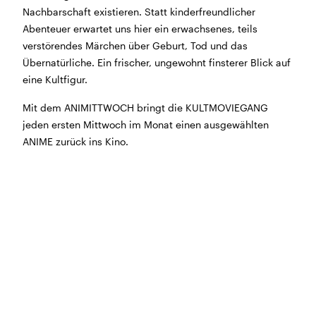
bleibt das Haus jeweils von Freitag Abend bis Montag
Nachbarschaft existieren. Statt kinderfreundlicher
Morgen geschlossen
Abenteuer erwartet uns hier ein erwachsenes, teils
verstörendes Märchen über Geburt, Tod und das
Reguläre Öffnungszeiten:
Übernatürliche. Ein frischer, ungewohnt finsterer Blick auf
eine Kultfigur.
CINEMA und BÜHNE
45 Min. vor Vorstellungsbeginn
(siehe Programm)
Mit dem ANIMITTWOCH bringt die KULTMOVIEGANG
Tickets und Gutscheine können an der Kinokasse und
jeden ersten Mittwoch im Monat einen ausgewählten
an der Bar gekauft werden.
ANIME zurück ins Kino.
KASSE und TELEFON
Tel. 056 450 35 65
Montag bis Freitag ab 17 Uhr
Samstag und Sonntag ab 10 Uhr
BAR+BISTRO
Montag bis Donnerstag 11.30 Uhr bis 23 Uhr
Freitag 11.30 Uhr bis 24 Uhr