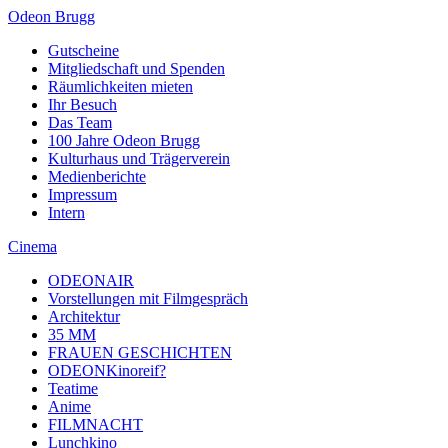
Odeon Brugg
Gutscheine
Mitgliedschaft und Spenden
Räumlichkeiten mieten
Ihr Besuch
Das Team
100 Jahre Odeon Brugg
Kulturhaus und Trägerverein
Medienberichte
Impressum
Intern
Cinema
ODEONAIR
Vorstellungen mit Filmgespräch
Architektur
35 MM
FRAUEN GESCHICHTEN
ODEONKinoreif?
Teatime
Anime
FILMNACHT
Lunchkino