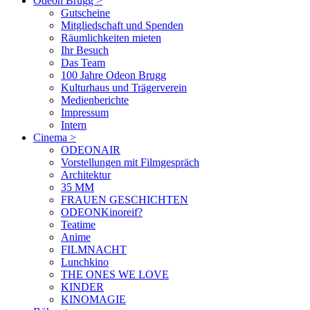
Odeon Brugg
>
Gutscheine
Mitgliedschaft und Spenden
Räumlichkeiten mieten
Ihr Besuch
Das Team
100 Jahre Odeon Brugg
Kulturhaus und Trägerverein
Medienberichte
Impressum
Intern
Cinema
>
ODEONAIR
Vorstellungen mit Filmgespräch
Architektur
35 MM
FRAUEN GESCHICHTEN
ODEONKinoreif?
Teatime
Anime
FILMNACHT
Lunchkino
THE ONES WE LOVE
KINDER
KINOMAGIE