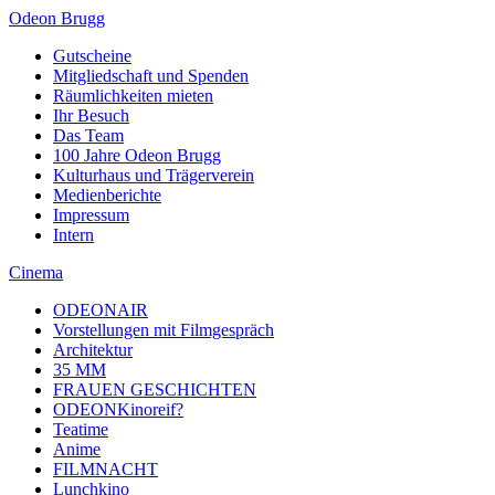
Odeon Brugg
Gutscheine
Mitgliedschaft und Spenden
Räumlichkeiten mieten
Ihr Besuch
Das Team
100 Jahre Odeon Brugg
Kulturhaus und Trägerverein
Medienberichte
Impressum
Intern
Cinema
ODEONAIR
Vorstellungen mit Filmgespräch
Architektur
35 MM
FRAUEN GESCHICHTEN
ODEONKinoreif?
Teatime
Anime
FILMNACHT
Lunchkino