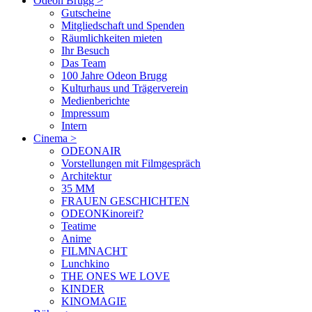
Odeon Brugg
>
Gutscheine
Mitgliedschaft und Spenden
Räumlichkeiten mieten
Ihr Besuch
Das Team
100 Jahre Odeon Brugg
Kulturhaus und Trägerverein
Medienberichte
Impressum
Intern
Cinema
>
ODEONAIR
Vorstellungen mit Filmgespräch
Architektur
35 MM
FRAUEN GESCHICHTEN
ODEONKinoreif?
Teatime
Anime
FILMNACHT
Lunchkino
THE ONES WE LOVE
KINDER
KINOMAGIE