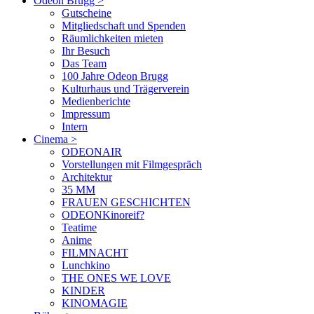
Odeon Brugg
>
Gutscheine
Mitgliedschaft und Spenden
Räumlichkeiten mieten
Ihr Besuch
Das Team
100 Jahre Odeon Brugg
Kulturhaus und Trägerverein
Medienberichte
Impressum
Intern
Cinema
>
ODEONAIR
Vorstellungen mit Filmgespräch
Architektur
35 MM
FRAUEN GESCHICHTEN
ODEONKinoreif?
Teatime
Anime
FILMNACHT
Lunchkino
THE ONES WE LOVE
KINDER
KINOMAGIE