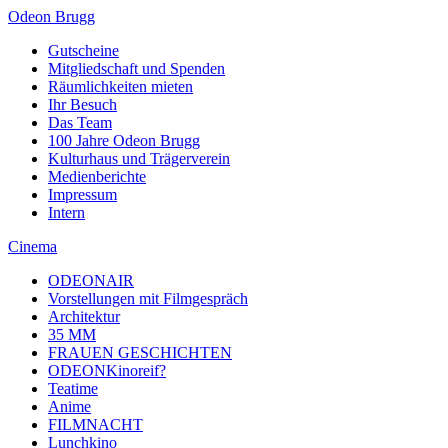
Odeon Brugg
Gutscheine
Mitgliedschaft und Spenden
Räumlichkeiten mieten
Ihr Besuch
Das Team
100 Jahre Odeon Brugg
Kulturhaus und Trägerverein
Medienberichte
Impressum
Intern
Cinema
ODEONAIR
Vorstellungen mit Filmgespräch
Architektur
35 MM
FRAUEN GESCHICHTEN
ODEONKinoreif?
Teatime
Anime
FILMNACHT
Lunchkino