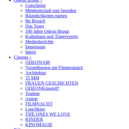
Odeon Brugg
>
Gutscheine
Mitgliedschaft und Spenden
Räumlichkeiten mieten
Ihr Besuch
Das Team
100 Jahre Odeon Brugg
Kulturhaus und Trägerverein
Medienberichte
Impressum
Intern
Cinema
>
ODEONAIR
Vorstellungen mit Filmgespräch
Architektur
35 MM
FRAUEN GESCHICHTEN
ODEONKinoreif?
Teatime
Anime
FILMNACHT
Lunchkino
THE ONES WE LOVE
KINDER
KINOMAGIE