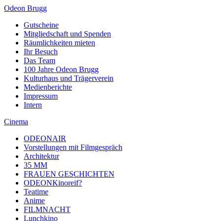
Odeon Brugg
Gutscheine
Mitgliedschaft und Spenden
Räumlichkeiten mieten
Ihr Besuch
Das Team
100 Jahre Odeon Brugg
Kulturhaus und Trägerverein
Medienberichte
Impressum
Intern
Cinema
ODEONAIR
Vorstellungen mit Filmgespräch
Architektur
35 MM
FRAUEN GESCHICHTEN
ODEONKinoreif?
Teatime
Anime
FILMNACHT
Lunchkino