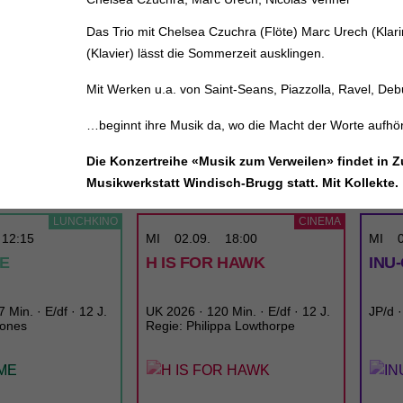
Das Trio mit Chelsea Czuchra (Flöte) Marc Urech (Klari
(Klavier) lässt die Sommerzeit ausklingen.
Mit Werken u.a. von Saint-Seans, Piazzolla, Ravel, D
…beginnt ihre Musik da, wo die Macht der Worte aufhör
Die Konzertreihe «Musik zum Verweilen» findet in 
Musikwerkstatt Windisch-Brugg statt. Mit Kollekte.
TICKETS
TRAILER
TICK
LUNCHKINO
CINEMA
12:15
MI
02.09.
18:00
MI
ME
H IS FOR HAWK
INU
 Min. · E/df · 12 J.
UK 2026 · 120 Min. · E/df · 12 J.
JP/d ·
Jones
Regie: Philippa Lowthorpe