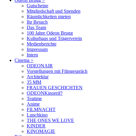
Odeon Brugg
>
Gutscheine
Mitgliedschaft und Spenden
Räumlichkeiten mieten
Ihr Besuch
Das Team
100 Jahre Odeon Brugg
Kulturhaus und Trägerverein
Medienberichte
Impressum
Intern
Cinema
>
ODEONAIR
Vorstellungen mit Filmgespräch
Architektur
35 MM
FRAUEN GESCHICHTEN
ODEONKinoreif?
Teatime
Anime
FILMNACHT
Lunchkino
THE ONES WE LOVE
KINDER
KINOMAGIE