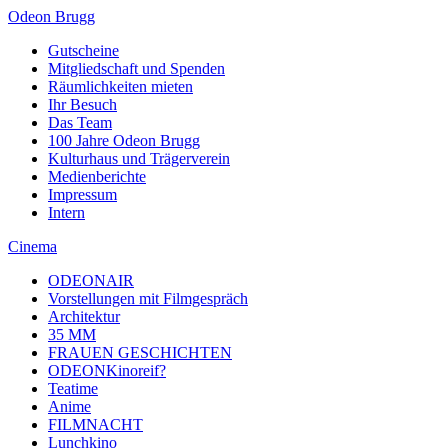
Odeon Brugg
Gutscheine
Mitgliedschaft und Spenden
Räumlichkeiten mieten
Ihr Besuch
Das Team
100 Jahre Odeon Brugg
Kulturhaus und Trägerverein
Medienberichte
Impressum
Intern
Cinema
ODEONAIR
Vorstellungen mit Filmgespräch
Architektur
35 MM
FRAUEN GESCHICHTEN
ODEONKinoreif?
Teatime
Anime
FILMNACHT
Lunchkino