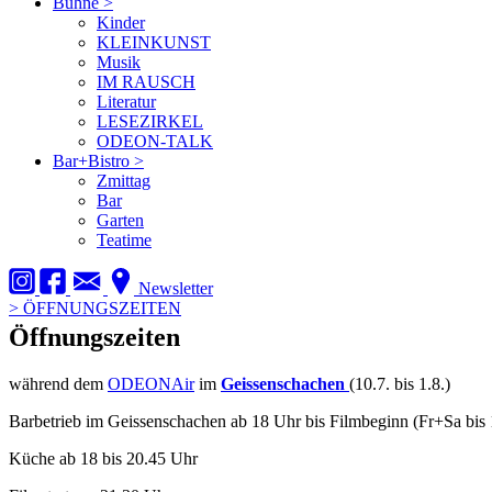
Bühne
>
Kinder
KLEINKUNST
Musik
IM RAUSCH
Literatur
LESEZIRKEL
ODEON-TALK
Bar+Bistro
>
Zmittag
Bar
Garten
Teatime
Newsletter
>
ÖFFNUNGSZEITEN
Öffnungszeiten
während dem
ODEONAir
im
Geissenschachen
(10.7. bis 1.8.)
Barbetrieb im Geissenschachen ab 18 Uhr bis Filmbeginn (Fr+Sa bis 
Küche ab 18 bis 20.45 Uhr