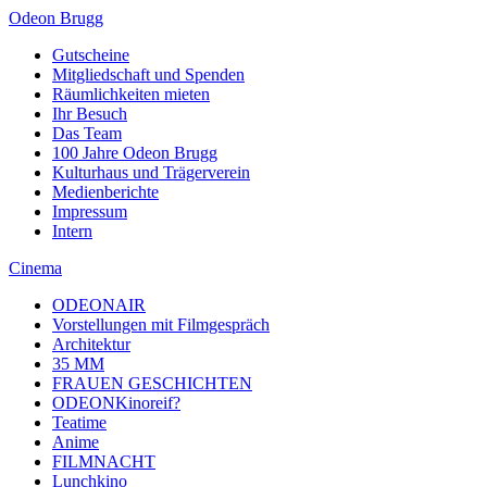
Odeon Brugg
Gutscheine
Mitgliedschaft und Spenden
Räumlichkeiten mieten
Ihr Besuch
Das Team
100 Jahre Odeon Brugg
Kulturhaus und Trägerverein
Medienberichte
Impressum
Intern
Cinema
ODEONAIR
Vorstellungen mit Filmgespräch
Architektur
35 MM
FRAUEN GESCHICHTEN
ODEONKinoreif?
Teatime
Anime
FILMNACHT
Lunchkino