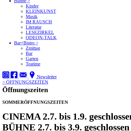
Bühne
>
Kinder
KLEINKUNST
Musik
IM RAUSCH
Literatur
LESEZIRKEL
ODEON-TALK
Bar+Bistro
>
Zmittag
Bar
Garten
Teatime
Newsletter
>
ÖFFNUNGSZEITEN
Öffnungszeiten
SOMMERÖFFNUNGSZEITEN
CINEMA
2.7. bis 1.9. geschlosse
BÜHNE
2.7. bis 3.9. geschlossen