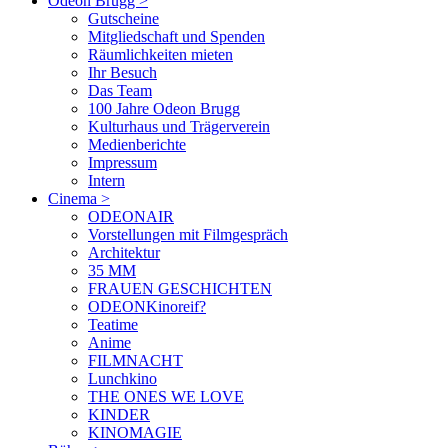
Odeon Brugg
>
Gutscheine
Mitgliedschaft und Spenden
Räumlichkeiten mieten
Ihr Besuch
Das Team
100 Jahre Odeon Brugg
Kulturhaus und Trägerverein
Medienberichte
Impressum
Intern
Cinema
>
ODEONAIR
Vorstellungen mit Filmgespräch
Architektur
35 MM
FRAUEN GESCHICHTEN
ODEONKinoreif?
Teatime
Anime
FILMNACHT
Lunchkino
THE ONES WE LOVE
KINDER
KINOMAGIE