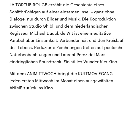
LA TORTUE ROUGE erzählt die Geschichte eines
BÜHNE
2.7. bis 3.9. geschlossen
Schiffbrüchigen auf einer einsamen Insel – ganz ohne
ZMITTAG
2.7. bis 9.8. geschlossen
Dialoge, nur durch Bilder und Musik. Die Koproduktion
BAR+BISTRO
10.7. bis 1.8. findet ihr unsere Bar ab 18
zwischen Studio Ghibli und dem niederländischen
Uhr im Geissenschachen
Regisseur Michael Dudok de Wit ist eine meditative
ab dem 10.8. sind wir wieder im Haus und freuen uns
Parabel über Einsamkeit, Verbundenheit und den Kreislauf
auf euch <3
des Lebens. Reduzierte Zeichnungen treffen auf poetische
Naturbeobachtungen und Laurent Perez del Mars
STADTFEST BRUGG
eindringlichen Soundtrack. Ein stilles Wunder fürs Kino.
während dem
Stadtfest Brugg
, 20. bis 30. August,
bleibt das Haus jeweils von Freitag Abend bis Montag
Mit dem ANIMITTWOCH bringt die KULTMOVIEGANG
Morgen geschlossen
jeden ersten Mittwoch im Monat einen ausgewählten
ANIME zurück ins Kino.
Reguläre Öffnungszeiten