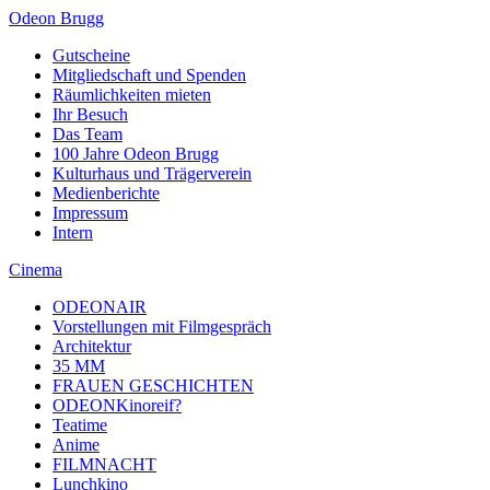
Odeon Brugg
Gutscheine
Mitgliedschaft und Spenden
Räumlichkeiten mieten
Ihr Besuch
Das Team
100 Jahre Odeon Brugg
Kulturhaus und Trägerverein
Medienberichte
Impressum
Intern
Cinema
ODEONAIR
Vorstellungen mit Filmgespräch
Architektur
35 MM
FRAUEN GESCHICHTEN
ODEONKinoreif?
Teatime
Anime
FILMNACHT
Lunchkino