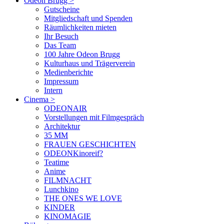
Odeon Brugg
>
Gutscheine
Mitgliedschaft und Spenden
Räumlichkeiten mieten
Ihr Besuch
Das Team
100 Jahre Odeon Brugg
Kulturhaus und Trägerverein
Medienberichte
Impressum
Intern
Cinema
>
ODEONAIR
Vorstellungen mit Filmgespräch
Architektur
35 MM
FRAUEN GESCHICHTEN
ODEONKinoreif?
Teatime
Anime
FILMNACHT
Lunchkino
THE ONES WE LOVE
KINDER
KINOMAGIE