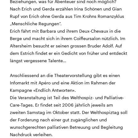
Beziehungen, was für Abenteuer sind noch möglich?
Morgen geschlossen
Nach Erich und Gerda erzählen Irina Schönen und Gian
Rupf von Erich ohne Gerda aus Tim Krohns Romanzyklus
Reguläre Öffnungszeiten:
„Menschliche Regungen“.
Erich fährt mit Barbara und ihrem Deux-Chevaux in die
CINEMA und BÜHNE
Berge und macht sich in ihrem Coiffeursalon nützlich. Im
45 Min. vor Vorstellungsbeginn
(siehe Programm)
Altersheim besucht er seinen grossen Bruder Adolf. Auf
Tickets und Gutscheine können an der Kinokasse und
dem Estrich findet er ein Gedicht von früher und entdeckt
an der Bar gekauft werden.
längst vergessene Talente…
Anschliessend an die Theatervorstellung gibt es einen
KASSE und TELEFON
Infomarkt mit Apéro und eine Aktion im Rahmen der
Tel. 056 450 35 65
Kampagne «Endlich Antworten».
Montag bis Freitag ab 17 Uhr
Die Veranstaltung ist Teil des Welthospiz- und Palliative-
Samstag und Sonntag ab 10 Uhr
Care-Tages. Er findet seit 2006 jährlich jeweils am
zweiten Samstag im Oktober statt. Der Welthospiztag soll
BAR+BISTRO
der Forderung nach einer gut zugänglichen und
Montag bis Donnerstag 11.30 Uhr bis 23 Uhr
wunschgerechten palliativen Betreuung und Begleitung
Freitag 11.30 Uhr bis 24 Uhr
Nachdruck verleihen.