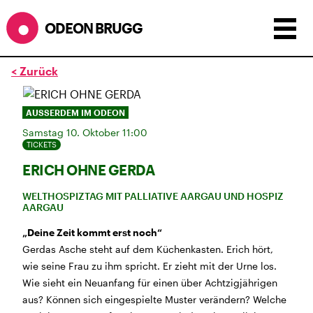
ODEON BRUGG
< Zurück
Anzeigen als:
Raster
Liste
Kalender
AUSSERDEM IM ODEON
ÖFFNUNGSZEITEN
Samstag 10. Oktober 11:00
TICKETS
SOMMERÖFFNUNGSZEITEN
ERICH OHNE GERDA
CINEMA
2.7. bis 1.9. geschlossen
BÜHNE
2.7. bis 3.9. geschlossen
WELTHOSPIZTAG MIT PALLIATIVE AARGAU UND HOSPIZ
AARGAU
ZMITTAG
2.7. bis 9.8. geschlossen
BAR+BISTRO
kurze Sommerpause, ab dem 10.8. sind
„Deine Zeit kommt erst noch“
wir wieder im Haus und freuen uns auf euch <3
Gerdas Asche steht auf dem Küchenkasten. Erich hört,
wie seine Frau zu ihm spricht. Er zieht mit der Urne los.
STADTFEST BRUGG
Wie sieht ein Neuanfang für einen über Achtzigjährigen
während dem
Stadtfest Brugg
, 20. bis 30. August,
aus? Können sich eingespielte Muster verändern? Welche
bleibt das Haus jeweils von Freitag Abend bis Montag