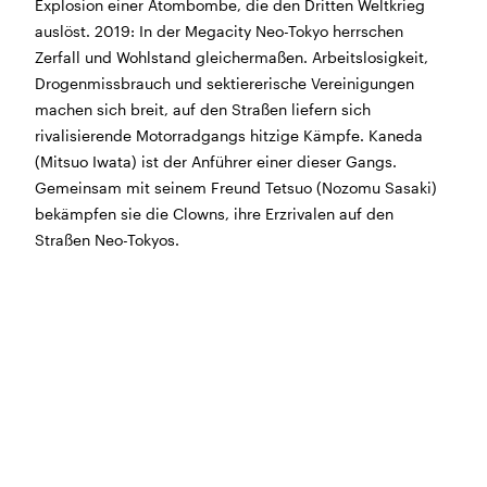
Explosion einer Atombombe, die den Dritten Weltkrieg
BÜHNE
2.7. bis 3.9. geschlossen
auslöst. 2019: In der Megacity Neo-Tokyo herrschen
ZMITTAG
2.7. bis 9.8. geschlossen
Zerfall und Wohlstand gleichermaßen. Arbeitslosigkeit,
BAR+BISTRO
10.7. bis 1.8. findet ihr unsere Bar ab 18
Drogenmissbrauch und sektiererische Vereinigungen
Uhr im Geissenschachen
machen sich breit, auf den Straßen liefern sich
ab dem 10.8. sind wir wieder im Haus und freuen uns
rivalisierende Motorradgangs hitzige Kämpfe. Kaneda
auf euch <3
(Mitsuo Iwata) ist der Anführer einer dieser Gangs.
Gemeinsam mit seinem Freund Tetsuo (Nozomu Sasaki)
STADTFEST BRUGG
bekämpfen sie die Clowns, ihre Erzrivalen auf den
während dem
Stadtfest Brugg
, 20. bis 30. August,
Straßen Neo-Tokyos.
bleibt das Haus jeweils von Freitag Abend bis Montag
Morgen geschlossen
Reguläre Öffnungszeiten