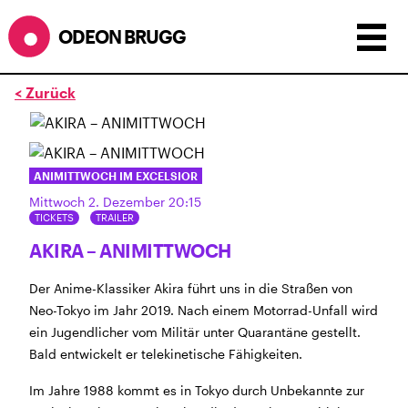
ODEON BRUGG
< Zurück
Anzeigen als:
Raster
Liste
Kalender
ÖFFNUNGSZEITEN
ANIMITTWOCH IM EXCELSIOR
Mittwoch 2. Dezember 20:15
während dem
ODEONAir
im
Geissenschachen
(10.7. bis
TICKETS
TRAILER
1.8.)
AKIRA – ANIMITTWOCH
Barbetrieb im Geissenschachen ab 18 Uhr bis
Filmbeginn (Fr+Sa bis 1 Uhr)
Der Anime-Klassiker Akira führt uns in die Straßen von
Küche ab 18 bis 20.45 Uhr
Neo-Tokyo im Jahr 2019. Nach einem Motorrad-Unfall wird
Filmstart um 21.30 Uhr
ein Jugendlicher vom Militär unter Quarantäne gestellt.
Mittwoch geschlossen
Bald entwickelt er telekinetische Fähigkeiten.
SOMMERÖFFNUNGSZEITEN
Im Jahre 1988 kommt es in Tokyo durch Unbekannte zur
CINEMA
2.7. bis 1.9. geschlossen