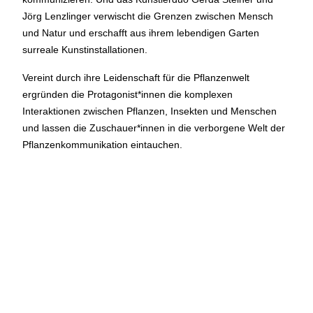
geschlossen
Jörg Lenzlinger verwischt die Grenzen zwischen Mensch
und Natur und erschafft aus ihrem lebendigen Garten
Reguläre Öffnungszeiten:
surreale Kunstinstallationen.
Vereint durch ihre Leidenschaft für die Pflanzenwelt
CINEMA und BÜHNE
ergründen die Protagonist*innen die komplexen
45 Min. vor Vorstellungsbeginn
(siehe Programm)
Interaktionen zwischen Pflanzen, Insekten und Menschen
Tickets und Gutscheine können an der Kinokasse und an
und lassen die Zuschauer*innen in die verborgene Welt der
der Bar gekauft werden.
Pflanzenkommunikation eintauchen.
KASSE und TELEFON
Tel. 056 450 35 65
Montag bis Freitag ab 17 Uhr
Samstag und Sonntag ab 10 Uhr
BAR+BISTRO
Montag bis Donnerstag 11.30 Uhr bis 23 Uhr
Freitag 11.30 Uhr bis 24 Uhr