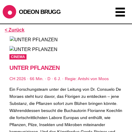
ODEON BRUGG
Anzeigen als:
< Zurück
Raster
Liste
Kalender
ÖFFNUNGSZEITEN
CINEMA
UNTER PFLANZEN
SOMMERÖFFNUNGSZEITEN
CINEMA
2.7. bis 1.9. geschlossen
CH 2026 · 66 Min. · D · 6 J. · Regie: Antshi von Moos
BÜHNE
2.7. bis 3.9. geschlossen
ZMITTAG
2.7. bis 9.8. geschlossen
Ein Forschungsteam unter der Leitung von Dr. Consuelo De
BAR+BISTRO
kurze Sommerpause, ab dem 10.8. sind wir
Moraes steht kurz davor, das Florigen zu entdecken – jene
wieder im Haus und freuen uns auf euch <3
Substanz, die Pflanzen sofort zum Blühen bringen könnte.
Währenddessen besucht die Buchautorin Florianne Koechlin
STADTFEST BRUGG
die fortschrittlichsten Labore Europas und enthüllt, wie
während dem
Stadtfest Brugg
, 20. bis 30. August, bleibt
Pflanzen, Pilze, Insekten und Mikroben miteinander
das Haus jeweils von Freitag Abend bis Montag Morgen
kommunizieren. Und das Künstlerduo Gerda Steiner und