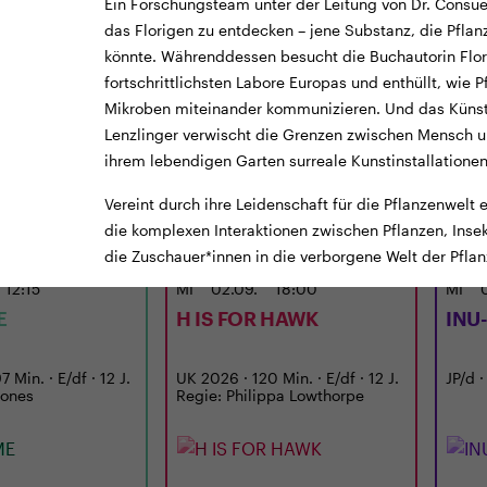
Ein Forschungsteam unter der Leitung von Dr. Consue
das Florigen zu entdecken – jene Substanz, die Pfla
könnte. Währenddessen besucht die Buchautorin Flor
fortschrittlichsten Labore Europas und enthüllt, wie P
Mikroben miteinander kommunizieren. Und das Künst
Lenzlinger verwischt die Grenzen zwischen Mensch u
ihrem lebendigen Garten surreale Kunstinstallationen
Vereint durch ihre Leidenschaft für die Pflanzenwelt
TICKETS
TRAILER
TICKE
die komplexen Interaktionen zwischen Pflanzen, Ins
die Zuschauer*innen in die verborgene Welt der Pfl
LUNCHKINO
CINEMA
12:15
MI
02.09.
18:00
MI
E
H IS FOR HAWK
INU
 Min. · E/df · 12 J.
UK 2026 · 120 Min. · E/df · 12 J.
JP/d ·
Jones
Regie: Philippa Lowthorpe