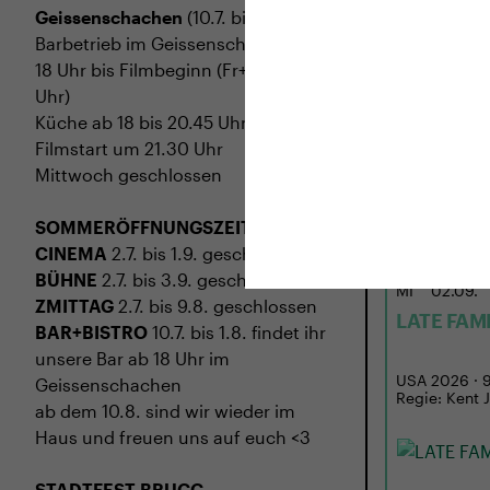
Geissenschachen
(10.7. bis 1.8.)
Barbetrieb im Geissenschachen ab
18 Uhr bis Filmbeginn (Fr+Sa bis 1
Uhr)
Küche ab 18 bis 20.45 Uhr
Filmstart um 21.30 Uhr
Mittwoch geschlossen
SOMMERÖFFNUNGSZEITEN
CINEMA
2.7. bis 1.9. geschlossen
BÜHNE
2.7. bis 3.9. geschlossen
MI
02.09.
ZMITTAG
2.7. bis 9.8. geschlossen
LATE FAM
BAR+BISTRO
10.7. bis 1.8. findet ihr
unsere Bar ab 18 Uhr im
USA 2026 · 97
Geissenschachen
Regie: Kent 
ab dem 10.8. sind wir wieder im
Haus und freuen uns auf euch <3
STADTFEST BRUGG