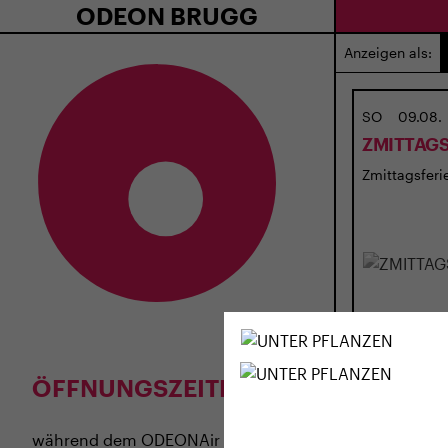
ODEON BRUGG
Anzeigen als:
SO
09.08.
ZMITTAGS
Zmittagsferie
ÖFFNUNGSZEITEN
während dem
ODEONAir
im