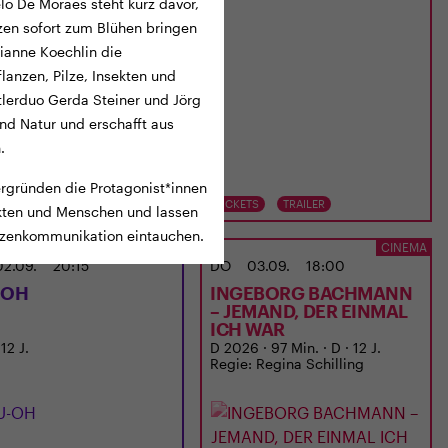
lo De Moraes steht kurz davor,
nzen sofort zum Blühen bringen
ianne Koechlin die
flanzen, Pilze, Insekten und
lerduo Gerda Steiner und Jörg
nd Natur und erschafft aus
.
 ergründen die Protagonist*innen
TS
TRAILER
TICKETS
TRAILER
ekten und Menschen und lassen
anzenkommunikation eintauchen.
ANIMITTWOCH IM ODEON
CINEMA
02.09.
20:15
DO
03.09.
18:00
-OH
INGEBORG BACHMANN
– JEMAND, DER EINMAL
ICH WAR
 12 J.
D 2026 · 97 Min. · D · 12 J.
Regie: Regina Schilling