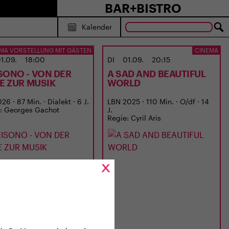
BAR+BISTRO
Kalender
MA VORSTELLUNG MIT GÄSTEN
CINEMA
1.09.
18:00
DI
01.09.
20:15
SONO - VON DER
A SAD AND BEAUTIFUL
BE ZUR MUSIK
WORLD
6 · 87 Min. · Dialekt · 6 J.
LBN 2025 · 110 Min. · O/df · 14
: Georges Gachot
J.
Regie: Cyril Aris