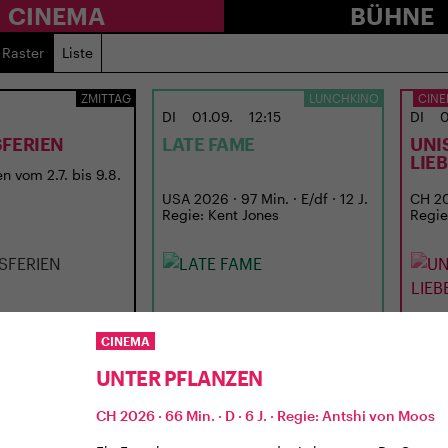
CINEMA
BÜHNE
Raster
Liste
ZMITTAG
LUNCHKINO
CINE
DI
01.09.
12:15
DI
0
FERIEN
LATE FAME
UNI
LIE
n vom 2.7. bis 9.8.
USA 2026 · 97 Min. · E/df · 12 J.
CH 202
Regie: Kent Jones
Regie
CINEMA
UNTER PFLANZEN
CH 2026 · 66 Min. · D · 6 J. · Regie: Antshi von Moos