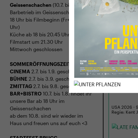
Geissenschachen
(10.7. bis 1.8.)
Barbetrieb im Geissenschachen ab
18 Uhr bis Filmbeginn (Fr+Sa bis 1
Uhr)
Küche ab 18 bis 20.45 Uhr
Filmstart um 21.30 Uhr
Mittwoch geschlossen
SOMMERÖFFNUNGSZEITEN
CINEMA
2.7. bis 1.9. geschlossen
BÜHNE
2.7. bis 3.9. geschlossen
MI
02.09.
ZMITTAG
2.7. bis 9.8. geschlossen
LATE FAM
BAR+BISTRO
10.7. bis 1.8. findet ihr
unsere Bar ab 18 Uhr im
USA 2026 · 97
Geissenschachen
Regie: Kent 
ab dem 10.8. sind wir wieder im
Haus und freuen uns auf euch <3
STADTFEST BRUGG