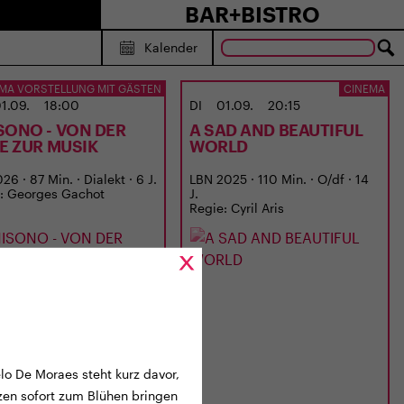
BAR+BISTRO
Kalender
MA VORSTELLUNG MIT GÄSTEN
CINEMA
1.09.
18:00
DI
01.09.
20:15
SONO - VON DER
A SAD AND BEAUTIFUL
BE ZUR MUSIK
WORLD
6 · 87 Min. · Dialekt · 6 J.
LBN 2025 · 110 Min. · O/df · 14
: Georges Gachot
J.
Regie: Cyril Aris
lo De Moraes steht kurz davor,
nzen sofort zum Blühen bringen