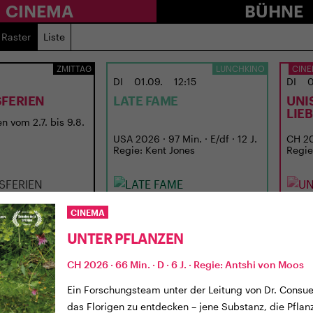
CINEMA
BÜHNE
Raster
Liste
ZMITTAG
LUNCHKINO
CINE
DI
01.09.
12:15
DI
0
FERIEN
LATE FAME
UNI
LIE
n vom 2.7. bis 9.8.
USA 2026 · 97 Min. · E/df · 12 J.
CH 202
Regie: Kent Jones
Regie
CINEMA
UNTER PFLANZEN
CH 2026 · 66 Min. · D · 6 J. · Regie: Antshi von Moos
Ein Forschungsteam unter der Leitung von Dr. Consue
das Florigen zu entdecken – jene Substanz, die Pfla