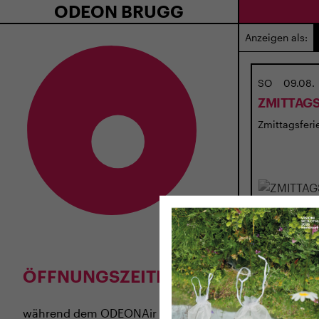
ODEON BRUGG
Anzeigen als:
SO
09.08.
ZMITTAGS
Zmittagsferie
ÖFFNUNGSZEITEN
während dem
ODEONAir
im