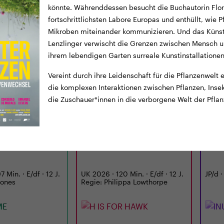
könnte. Währenddessen besucht die Buchautorin Flor
fortschrittlichsten Labore Europas und enthüllt, wie P
Mikroben miteinander kommunizieren. Und das Künst
Lenzlinger verwischt die Grenzen zwischen Mensch u
ihrem lebendigen Garten surreale Kunstinstallationen
Vereint durch ihre Leidenschaft für die Pflanzenwelt
die komplexen Interaktionen zwischen Pflanzen, Ins
die Zuschauer*innen in die verborgene Welt der Pfl
TICKETS
TRAILER
TICKE
LUNCHKINO
CINEMA
12:15
MI
02.09.
18:00
MI
E
H IS FOR HAWK
INU
 Min. · E/df · 12 J.
UK 2026 · 120 Min. · E/df · 12 J.
JP/d ·
Jones
Regie: Philippa Lowthorpe