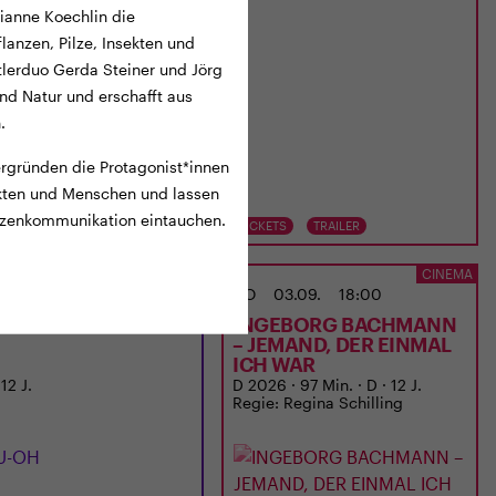
ianne Koechlin die
flanzen, Pilze, Insekten und
lerduo Gerda Steiner und Jörg
nd Natur und erschafft aus
.
 ergründen die Protagonist*innen
ekten und Menschen und lassen
anzenkommunikation eintauchen.
TS
TRAILER
TICKETS
TRAILER
ANIMITTWOCH IM ODEON
CINEMA
02.09.
20:15
DO
03.09.
18:00
-OH
INGEBORG BACHMANN
– JEMAND, DER EINMAL
ICH WAR
 12 J.
D 2026 · 97 Min. · D · 12 J.
Regie: Regina Schilling