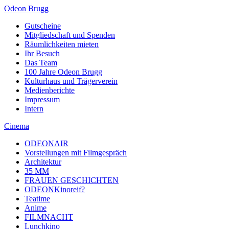
Odeon Brugg
Gutscheine
Mitgliedschaft und Spenden
Räumlichkeiten mieten
Ihr Besuch
Das Team
100 Jahre Odeon Brugg
Kulturhaus und Trägerverein
Medienberichte
Impressum
Intern
Cinema
ODEONAIR
Vorstellungen mit Filmgespräch
Architektur
35 MM
FRAUEN GESCHICHTEN
ODEONKinoreif?
Teatime
Anime
FILMNACHT
Lunchkino