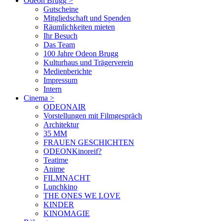
Odeon Brugg
>
Gutscheine
Mitgliedschaft und Spenden
Räumlichkeiten mieten
Ihr Besuch
Das Team
100 Jahre Odeon Brugg
Kulturhaus und Trägerverein
Medienberichte
Impressum
Intern
Cinema
>
ODEONAIR
Vorstellungen mit Filmgespräch
Architektur
35 MM
FRAUEN GESCHICHTEN
ODEONKinoreif?
Teatime
Anime
FILMNACHT
Lunchkino
THE ONES WE LOVE
KINDER
KINOMAGIE