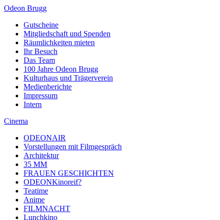
Odeon Brugg
Gutscheine
Mitgliedschaft und Spenden
Räumlichkeiten mieten
Ihr Besuch
Das Team
100 Jahre Odeon Brugg
Kulturhaus und Trägerverein
Medienberichte
Impressum
Intern
Cinema
ODEONAIR
Vorstellungen mit Filmgespräch
Architektur
35 MM
FRAUEN GESCHICHTEN
ODEONKinoreif?
Teatime
Anime
FILMNACHT
Lunchkino