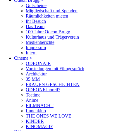
Odeon Brugg
>
Gutscheine
Mitgliedschaft und Spenden
Räumlichkeiten mieten
Ihr Besuch
Das Team
100 Jahre Odeon Brugg
Kulturhaus und Trägerverein
Medienberichte
Impressum
Intern
Cinema
>
ODEONAIR
Vorstellungen mit Filmgespräch
Architektur
35 MM
FRAUEN GESCHICHTEN
ODEONKinoreif?
Teatime
Anime
FILMNACHT
Lunchkino
THE ONES WE LOVE
KINDER
KINOMAGIE