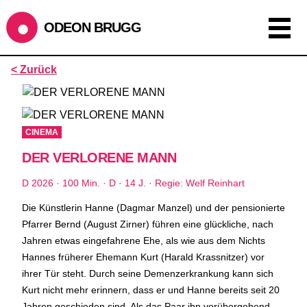
ODEON BRUGG
Anzeigen als:
< Zurück
Raster
Liste
Kalender
ÖFFNUNGSZEITEN
CINEMA
DER VERLORENE MANN
SOMMERÖFFNUNGSZEITEN
CINEMA
2.7. bis 1.9. geschlossen
D 2026 · 100 Min. · D · 14 J. · Regie: Welf Reinhart
BÜHNE
2.7. bis 3.9. geschlossen
ZMITTAG
2.7. bis 9.8. geschlossen
Die Künstlerin Hanne (Dagmar Manzel) und der pensionierte
BAR+BISTRO
kurze Sommerpause, ab dem 10.8. sind wir
Pfarrer Bernd (August Zirner) führen eine glückliche, nach
wieder im Haus und freuen uns auf euch <3
Jahren etwas eingefahrene Ehe, als wie aus dem Nichts
Hannes früherer Ehemann Kurt (Harald Krassnitzer) vor
STADTFEST BRUGG
ihrer Tür steht. Durch seine Demenzerkrankung kann sich
während dem
Stadtfest Brugg
, 20. bis 30. August, bleibt
Kurt nicht mehr erinnern, dass er und Hanne bereits seit 20
das Haus jeweils von Freitag Abend bis Montag Morgen
Jahren geschieden sind. Als das Paar ihn vorübergehend