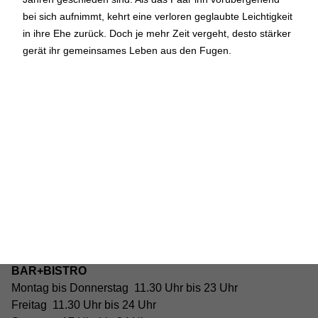
geschlossen
bei sich aufnimmt, kehrt eine verloren geglaubte Leichtigkeit
in ihre Ehe zurück. Doch je mehr Zeit vergeht, desto stärker
Reguläre Öffnungszeiten:
gerät ihr gemeinsames Leben aus den Fugen.
CINEMA und BÜHNE
45 Min. vor Vorstellungsbeginn
(siehe Programm)
Tickets und Gutscheine können an der Kinokasse und an
der Bar gekauft werden.
KASSE und TELEFON
Tel. 056 450 35 65
Montag bis Freitag ab 17 Uhr
Samstag und Sonntag ab 10 Uhr
BAR+BISTRO
Montag bis Donnerstag 11.30 Uhr bis 23 Uhr
Freitag 11.30 Uhr bis 24 Uhr