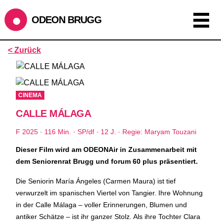
ODEON BRUGG
Anzeigen als:
< Zurück
Raster
Liste
Kalender
ÖFFNUNGSZEITEN
CINEMA
CALLE MÁLAGA
während dem
ODEONAir
im
Geissenschachen
(10.7. bis
1.8.)
F 2025 · 116 Min. · SP/df · 12 J. · Regie: Maryam Touzani
Barbetrieb im Geissenschachen ab 18 Uhr bis Filmbeginn
(Fr+Sa bis 1 Uhr)
Dieser Film wird am ODEONAir in Zusammenarbeit mit
Küche ab 18 bis 20.45 Uhr
dem Seniorenrat Brugg und forum 60 plus präsentiert.
Filmstart um 21.30 Uhr
Die Seniorin María Ángeles (Carmen Maura) ist tief
Mittwoch geschlossen
verwurzelt im spanischen Viertel von Tangier. Ihre Wohnung
in der Calle Málaga – voller Erinnerungen, Blumen und
SOMMERÖFFNUNGSZEITEN
antiker Schätze – ist ihr ganzer Stolz. Als ihre Tochter Clara
CINEMA
2.7. bis 1.9. geschlossen