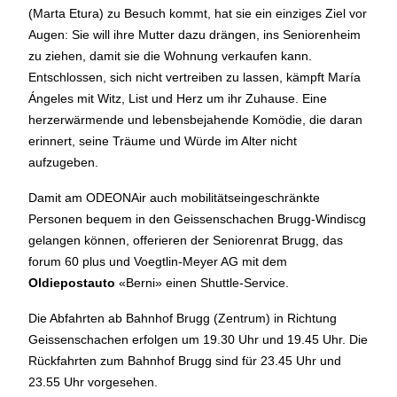
(Marta Etura) zu Besuch kommt, hat sie ein einziges Ziel vor
BÜHNE
2.7. bis 3.9. geschlossen
Augen: Sie will ihre Mutter dazu drängen, ins Seniorenheim
ZMITTAG
2.7. bis 9.8. geschlossen
zu ziehen, damit sie die Wohnung verkaufen kann.
BAR+BISTRO
10.7. bis 1.8. findet ihr unsere Bar ab 18
Entschlossen, sich nicht vertreiben zu lassen, kämpft María
Uhr im Geissenschachen
Ángeles mit Witz, List und Herz um ihr Zuhause. Eine
ab dem 10.8. sind wir wieder im Haus und freuen uns auf
herzerwärmende und lebensbejahende Komödie, die daran
euch <3
erinnert, seine Träume und Würde im Alter nicht
aufzugeben.
STADTFEST BRUGG
während dem
Stadtfest Brugg
, 20. bis 30. August, bleibt
Damit am ODEONAir auch mobilitätseingeschränkte
das Haus jeweils von Freitag Abend bis Montag Morgen
Personen bequem in den Geissenschachen Brugg-Windiscg
geschlossen
gelangen können, offerieren der Seniorenrat Brugg, das
forum 60 plus und Voegtlin-Meyer AG mit dem
Oldiepostauto
«Berni» einen Shuttle-Service.
Die Abfahrten ab Bahnhof Brugg (Zentrum) in Richtung
Geissenschachen erfolgen um 19.30 Uhr und 19.45 Uhr. Die
Reguläre Öffnungszeiten
Rückfahrten zum Bahnhof Brugg sind für 23.45 Uhr und
23.55 Uhr vorgesehen.