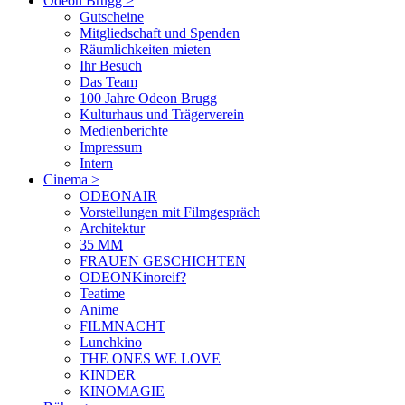
Odeon Brugg
>
Gutscheine
Mitgliedschaft und Spenden
Räumlichkeiten mieten
Ihr Besuch
Das Team
100 Jahre Odeon Brugg
Kulturhaus und Trägerverein
Medienberichte
Impressum
Intern
Cinema
>
ODEONAIR
Vorstellungen mit Filmgespräch
Architektur
35 MM
FRAUEN GESCHICHTEN
ODEONKinoreif?
Teatime
Anime
FILMNACHT
Lunchkino
THE ONES WE LOVE
KINDER
KINOMAGIE