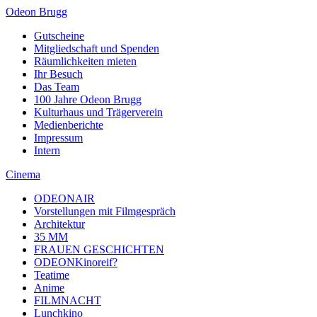
Odeon Brugg
Gutscheine
Mitgliedschaft und Spenden
Räumlichkeiten mieten
Ihr Besuch
Das Team
100 Jahre Odeon Brugg
Kulturhaus und Trägerverein
Medienberichte
Impressum
Intern
Cinema
ODEONAIR
Vorstellungen mit Filmgespräch
Architektur
35 MM
FRAUEN GESCHICHTEN
ODEONKinoreif?
Teatime
Anime
FILMNACHT
Lunchkino