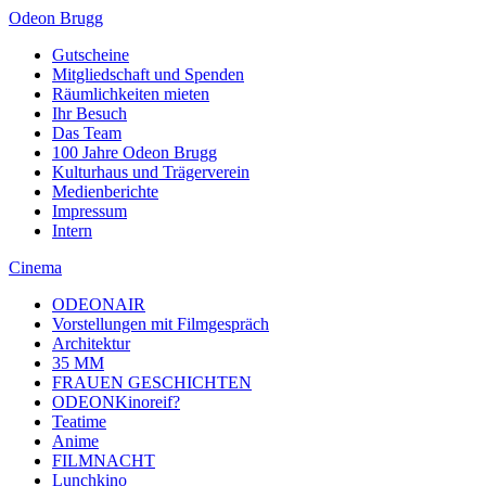
Odeon Brugg
Gutscheine
Mitgliedschaft und Spenden
Räumlichkeiten mieten
Ihr Besuch
Das Team
100 Jahre Odeon Brugg
Kulturhaus und Trägerverein
Medienberichte
Impressum
Intern
Cinema
ODEONAIR
Vorstellungen mit Filmgespräch
Architektur
35 MM
FRAUEN GESCHICHTEN
ODEONKinoreif?
Teatime
Anime
FILMNACHT
Lunchkino