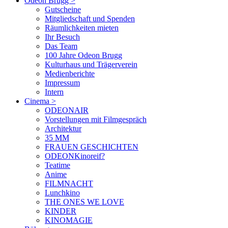
Odeon Brugg
>
Gutscheine
Mitgliedschaft und Spenden
Räumlichkeiten mieten
Ihr Besuch
Das Team
100 Jahre Odeon Brugg
Kulturhaus und Trägerverein
Medienberichte
Impressum
Intern
Cinema
>
ODEONAIR
Vorstellungen mit Filmgespräch
Architektur
35 MM
FRAUEN GESCHICHTEN
ODEONKinoreif?
Teatime
Anime
FILMNACHT
Lunchkino
THE ONES WE LOVE
KINDER
KINOMAGIE