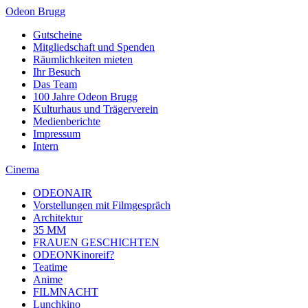
Odeon Brugg
Gutscheine
Mitgliedschaft und Spenden
Räumlichkeiten mieten
Ihr Besuch
Das Team
100 Jahre Odeon Brugg
Kulturhaus und Trägerverein
Medienberichte
Impressum
Intern
Cinema
ODEONAIR
Vorstellungen mit Filmgespräch
Architektur
35 MM
FRAUEN GESCHICHTEN
ODEONKinoreif?
Teatime
Anime
FILMNACHT
Lunchkino