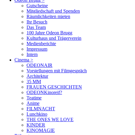
Odeon Brugg
>
Gutscheine
Mitgliedschaft und Spenden
Räumlichkeiten mieten
Ihr Besuch
Das Team
100 Jahre Odeon Brugg
Kulturhaus und Trägerverein
Medienberichte
Impressum
Intern
Cinema
>
ODEONAIR
Vorstellungen mit Filmgespräch
Architektur
35 MM
FRAUEN GESCHICHTEN
ODEONKinoreif?
Teatime
Anime
FILMNACHT
Lunchkino
THE ONES WE LOVE
KINDER
KINOMAGIE