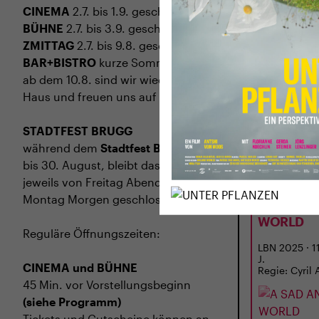
CINEMA
2.7. bis 1.9. geschlossen
BÜHNE
2.7. bis 3.9. geschlossen
ZMITTAG
2.7. bis 9.8. geschlossen
BAR+BISTRO
kurze Sommerpause,
ab dem 10.8. sind wir wieder im
Haus und freuen uns auf euch <3
STADTFEST BRUGG
während dem
Stadtfest Brugg
, 20.
bis 30. August, bleibt das Haus
jeweils von Freitag Abend bis
DI
01.09.
Montag Morgen geschlossen
A SAD AN
WORLD
Reguläre Öffnungszeiten:
LBN 2025 · 11
J.
CINEMA und BÜHNE
Regie: Cyril 
45 Min. vor Vorstellungsbeginn
(siehe Programm)
Tickets und Gutscheine können an