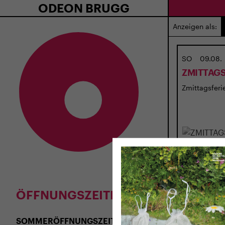
ODEON BRUGG
Anzeigen als:
SO
09.08.
ZMITTAGS
Zmittagsferie
ÖFFNUNGSZEITEN
SOMMERÖFFNUNGSZEITEN