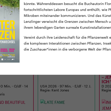
könnte. Währenddessen besucht die Buchautorin Flor
fortschrittlichsten Labore Europas und enthüllt, wie P
Mikroben miteinander kommunizieren. Und das Künst
Lenzlinger verwischt die Grenzen zwischen Mensch u
ihrem lebendigen Garten surreale Kunstinstallationen
Vereint durch ihre Leidenschaft für die Pflanzenwelt
die komplexen Interaktionen zwischen Pflanzen, Ins
die Zuschauer*innen in die verborgene Welt der Pfl
TICKETS
TRAILER
TICKE
CINEMA
LUNCHKINO
20:15
MI
02.09.
12:15
MI
D BEAUTIFUL
LATE FAME
ING
– J
ICH
0 Min. · O/df · 14
USA 2026 · 97 Min. · E/df · 12 J.
D 2026
Regie: Kent Jones
Regie
Aris