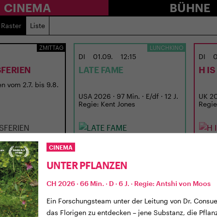
CINEMA
BÜHNE
Raster
Liste
ZMITTAG
LUNCHKINO
DI
01.09.
12:15
DI
0
FERIEN
LATE FAME
H I
n vom 2.7. bis 9.8.
USA 2026 · 97 Min. · E/df · 12 J.
UK 202
Regie: Kent Jones
Regie
CINEMA
UNTER PFLANZEN
CH 2026 · 66 Min. · D · 6 J. · Regie: Antshi von Moos
Ein Forschungsteam unter der Leitung von Dr. Consue
das Florigen zu entdecken – jene Substanz, die Pfla