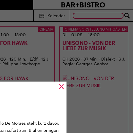
BAR+BISTRO
Kalender
CINEMA
CINEMA VORSTELLUNG MIT GÄSTEN
1.09.
15:00
DI
01.09.
18:00
S FOR HAWK
UNISONO - VON DER
LIEBE ZUR MUSIK
6 · 120 Min. · E/df · 12 J.
CH 2026 · 87 Min. · Dialekt · 6 J.
: Philippa Lowthorpe
Regie: Georges Gachot
lo De Moraes steht kurz davor,
nzen sofort zum Blühen bringen