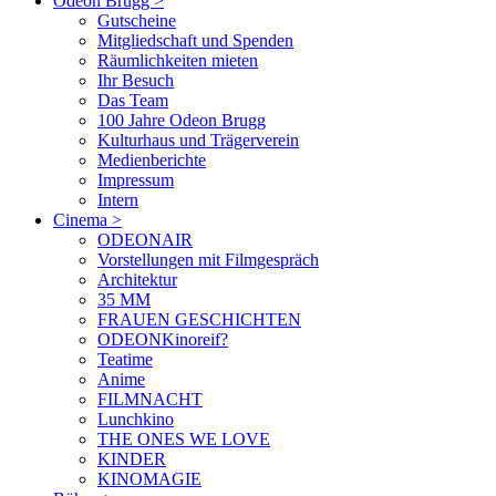
Odeon Brugg
>
Gutscheine
Mitgliedschaft und Spenden
Räumlichkeiten mieten
Ihr Besuch
Das Team
100 Jahre Odeon Brugg
Kulturhaus und Trägerverein
Medienberichte
Impressum
Intern
Cinema
>
ODEONAIR
Vorstellungen mit Filmgespräch
Architektur
35 MM
FRAUEN GESCHICHTEN
ODEONKinoreif?
Teatime
Anime
FILMNACHT
Lunchkino
THE ONES WE LOVE
KINDER
KINOMAGIE