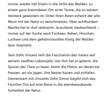
immer wieder tief hinein in die Stille des Waldes, zu
BÜHNE
2.7. bis 3.9. geschlossen
einem ganz besonderen Ort: einer Tanne, die zu seinem
ZMITTAG
2.7. bis 9.8. geschlossen
Versteck geworden ist. Unter ihren Ästen scheint der alte
BAR+BISTRO
10.7. bis 1.8. findet ihr unsere Bar ab 18
Mann mit der Natur zu verschmelzen. Über achthundert
Uhr im Geissenschachen
Nächte hat er dort verbracht, lauschend, beobachtend –
ab dem 10.8. sind wir wieder im Haus und freuen uns
immer auf der Suche nach Füchsen, Rehen, Hirschen,
auf euch <3
Luchsen und dem geheimnisvollen König der Wälder:
dem Auerhahn.
STADTFEST BRUGG
während dem
Stadtfest Brugg
, 20. bis 30. August,
Sein Sohn Vincent teilt die Faszination des Vaters seit
bleibt das Haus jeweils von Freitag Abend bis Montag
seinem zwölften Lebensjahr. Von ihm hat er gelernt, die
Morgen geschlossen
Spuren der Tiere zu lesen, kennt die Plätze, an denen sie
fressen, wo sie jagen, ihre Nester bauen und schlafen.
Gemeinsam mit Vincents Sohn Simon begibt sich das
Familien-Trio auf eine Reise in die atemberaubende
Schönheit der Natur.
Reguläre Öffnungszeiten