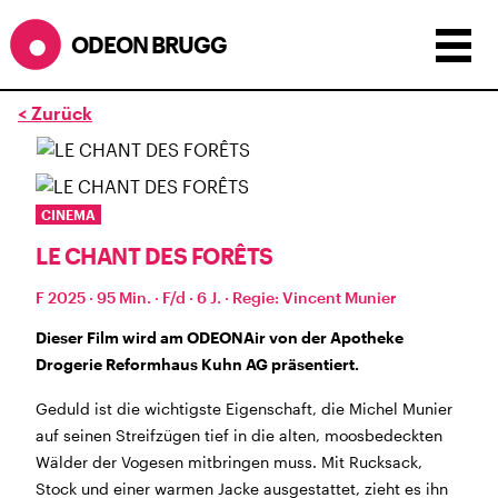
ODEON BRUGG
< Zurück
Anzeigen als:
Raster
Liste
Kalender
ÖFFNUNGSZEITEN
CINEMA
LE CHANT DES FORÊTS
während dem
ODEONAir
im
Geissenschachen
(10.7. bis
1.8.)
F 2025 · 95 Min. · F/d · 6 J. · Regie: Vincent Munier
Barbetrieb im Geissenschachen ab 18 Uhr bis
Filmbeginn (Fr+Sa bis 1 Uhr)
Dieser Film wird am ODEONAir von der Apotheke
Küche ab 18 bis 20.45 Uhr
Drogerie Reformhaus Kuhn AG präsentiert.
Filmstart um 21.30 Uhr
Geduld ist die wichtigste Eigenschaft, die Michel Munier
Mittwoch geschlossen
auf seinen Streifzügen tief in die alten, moosbedeckten
Wälder der Vogesen mitbringen muss. Mit Rucksack,
SOMMERÖFFNUNGSZEITEN
Stock und einer warmen Jacke ausgestattet, zieht es ihn
CINEMA
2.7. bis 1.9. geschlossen