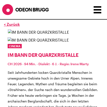
ODEON BRUGG
< Zurück
Anzeigen als:
Raster
Liste
Kalender
ÖFFNUNGSZEITEN
CINEMA
IM BANN DER QUARZKRISTALLE
SOMMERÖFFNUNGSZEITEN
CINEMA
2.7. bis 1.9. geschlossen
CH 2026 · 94 Min. · Dialekt · 6 J. · Regie: Irene Marty
BÜHNE
2.7. bis 3.9. geschlossen
ZMITTAG
2.7. bis 9.8. geschlossen
Seit Jahrhunderten locken Quarzkristalle Menschen in
BAR+BISTRO
kurze Sommerpause, ab dem 10.8. sind
unwegsame Gebiete hoch in den Urner Alpen. Inneres
wir wieder im Haus und freuen uns auf euch <3
Feuer, Legenden, Mythen und Träume begleiten sie beim
«Strahlnen», der Suche nach den wundervollen Gebilden.
STADTFEST BRUGG
Früher wie heute verbringen sie Tage, ja Wochen in der
während dem
Stadtfest Brugg
, 20. bis 30. August,
archaischen Berglandschaft, die sich in den letzten
bleibt das Haus jeweils von Freitag Abend bis Montag