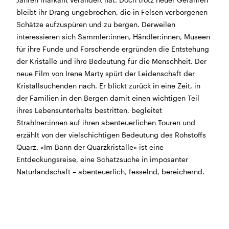
Jahren markant verändert hat. Doch trotz neuer Gefahren
Morgen geschlossen
bleibt ihr Drang ungebrochen, die in Felsen verborgenen
Schätze aufzuspüren und zu bergen. Derweilen
Reguläre Öffnungszeiten:
interessieren sich Sammler:innen, Händler:innen, Museen
für ihre Funde und Forschende ergründen die Entstehung
CINEMA und BÜHNE
der Kristalle und ihre Bedeutung für die Menschheit. Der
45 Min. vor Vorstellungsbeginn
(siehe Programm)
neue Film von Irene Marty spürt der Leidenschaft der
Tickets und Gutscheine können an der Kinokasse und
Kristallsuchenden nach. Er blickt zurück in eine Zeit, in
an der Bar gekauft werden.
der Familien in den Bergen damit einen wichtigen Teil
ihres Lebensunterhalts bestritten, begleitet
Strahlner:innen auf ihren abenteuerlichen Touren und
KASSE und TELEFON
erzählt von der vielschichtigen Bedeutung des Rohstoffs
Tel. 056 450 35 65
Quarz. «Im Bann der Quarzkristalle» ist eine
Montag bis Freitag ab 17 Uhr
Entdeckungsreise, eine Schatzsuche in imposanter
Samstag und Sonntag ab 10 Uhr
Naturlandschaft – abenteuerlich, fesselnd, bereichernd.
BAR+BISTRO
Montag bis Donnerstag 11.30 Uhr bis 23 Uhr
Freitag 11.30 Uhr bis 24 Uhr