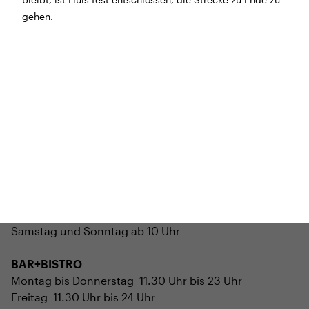
bleibt, ist Lluis fest entschlossen, die Strecke zu Ende zu
Morgen geschlossen
gehen.
Reguläre Öffnungszeiten:
CINEMA und BÜHNE
45 Min. vor Vorstellungsbeginn
(siehe Programm)
Tickets und Gutscheine können an der Kinokasse und
an der Bar gekauft werden.
KASSE und TELEFON
Tel. 056 450 35 65
Montag bis Freitag ab 17 Uhr
Samstag und Sonntag ab 10 Uhr
BAR+BISTRO
Montag bis Donnerstag 11.30 Uhr bis 23 Uhr
Freitag 11.30 Uhr bis 24 Uhr