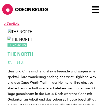
ODEON BRUGG
< Zurück
Anzeigen als:
Raster
Liste
Kalender
ÖFFNUNGSZEITEN
LUNCHKINO
THE NORTH
SOMMERÖFFNUNGSZEITEN
CINEMA
2.7. bis 1.9. geschlossen
E/df · 14 J.
BÜHNE
2.7. bis 3.9. geschlossen
ZMITTAG
2.7. bis 9.8. geschlossen
Lluis und Chris sind langjährige Freunde und wagen eine
BAR+BISTRO
kurze Sommerpause, ab dem 10.8. sind
spektakuläre Wanderung entlang des West Highland Way
wir wieder im Haus und freuen uns auf euch <3
und des Cape Wrath Trail. In der Hoffnung, ihre einst so
starke Freundschaft wiederzubeleben, verbringen sie 30
STADTFEST BRUGG
Tage gemeinsam in der Natur. Doch während Chris mit
während dem
Stadtfest Brugg
, 20. bis 30. August,
Gedanken an Arbeit und das Leben zu Hause beschäftigt
bleibt das Haus jeweils von Freitag Abend bis Montag