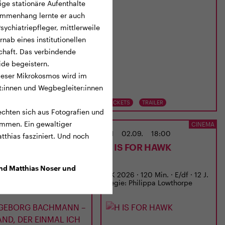
ige stationäre Aufenthalte
sammenhang lernte er auch
ychiatriepfleger, mittlerweile
nab eines institutionellen
chaft. Das verbindende
eide begeistern.
Dieser Mikrokosmos wird im
t:innen und Wegbegleiter:innen
TS
TRAILER
TICKETS
TRAILER
lechten sich aus Fotografien und
mmen. Ein gewaltiger
CINEMA
CINEMA
02.09.
15:00
MI
02.09.
18:00
atthias fasziniert. Und noch
EBORG BACHMANN
H IS FOR HAWK
EMAND, DER EINMAL
 WAR
nd Matthias Noser und
 · 97 Min. · D · 12 J.
UK 2026 · 120 Min. · E/df · 12 J.
: Regina Schilling
Regie: Philippa Lowthorpe