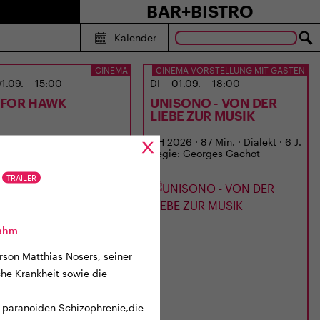
BAR+BISTRO
Kalender
CINEMA
CINEMA VORSTELLUNG MIT GÄSTEN
1.09.
15:00
DI
01.09.
18:00
S FOR HAWK
UNISONO - VON DER
LIEBE ZUR MUSIK
6 · 120 Min. · E/df · 12 J.
CH 2026 · 87 Min. · Dialekt · 6 J.
: Philippa Lowthorpe
Regie: Georges Gachot
TRAILER
Rahm
rson Matthias Nosers, seiner
che Krankheit sowie die
er paranoiden Schizophrenie,die