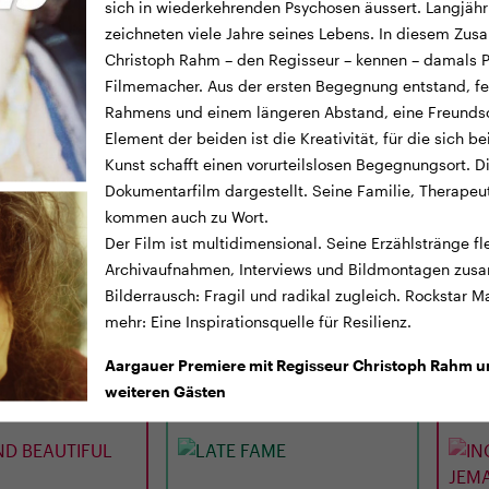
sich in wiederkehrenden Psychosen äussert. Langjähr
zeichneten viele Jahre seines Lebens. In diesem Zu
Christoph Rahm – den Regisseur – kennen – damals Ps
Filmemacher. Aus der ersten Begegnung entstand, fer
Rahmens und einem längeren Abstand, eine Freunds
Element der beiden ist die Kreativität, für die sich b
Kunst schafft einen vorurteilslosen Begegnungsort. 
Dokumentarfilm dargestellt. Seine Familie, Therapeu
kommen auch zu Wort.
TICKETS
TRAILER
TICKE
Der Film ist multidimensional. Seine Erzählstränge f
Archivaufnahmen, Interviews und Bildmontagen zusa
CINEMA
LUNCHKINO
20:15
MI
02.09.
12:15
MI
Bilderrausch: Fragil und radikal zugleich. Rockstar M
D BEAUTIFUL
LATE FAME
ING
mehr: Eine Inspirationsquelle für Resilienz.
– J
ICH
Aargauer Premiere mit Regisseur Christoph Rahm u
0 Min. · O/df · 14
USA 2026 · 97 Min. · E/df · 12 J.
D 2026
weiteren Gästen
Regie: Kent Jones
Regie
Aris