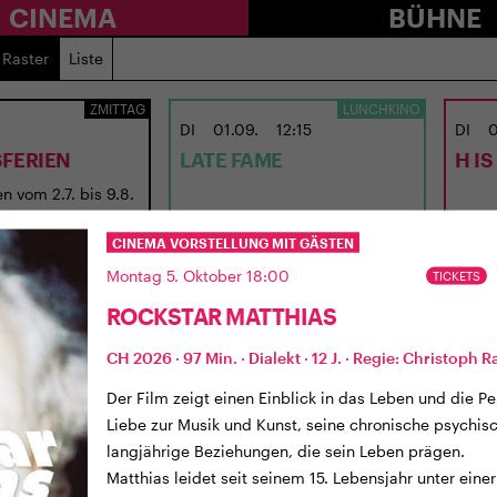
CINEMA
BÜHNE
Raster
Liste
ZMITTAG
LUNCHKINO
DI
01.09.
12:15
DI
0
FERIEN
LATE FAME
H I
n vom 2.7. bis 9.8.
USA 2026 · 97 Min. · E/df · 12 J.
UK 202
Regie: Kent Jones
Regie
CINEMA VORSTELLUNG MIT GÄSTEN
Montag 5. Oktober 18:00
TICKETS
ROCKSTAR MATTHIAS
CH 2026 · 97 Min. · Dialekt · 12 J. · Regie: Christoph 
Der Film zeigt einen Einblick in das Leben und die Pe
Liebe zur Musik und Kunst, seine chronische psychis
langjährige Beziehungen, die sein Leben prägen.
Matthias leidet seit seinem 15. Lebensjahr unter ein