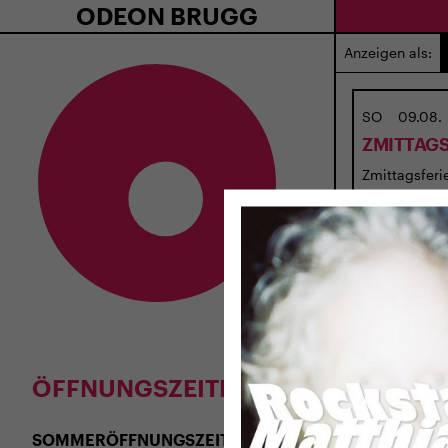
ODEON BRUGG
Anzeigen als:
SO
09.08.
ZMITTAGS
Zmittagsferie
ÖFFNUNGSZEITEN
SOMMERÖFFNUNGSZEITEN