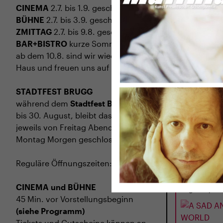
CINEMA
2.7. bis 1.9. geschlossen
BÜHNE
2.7. bis 3.9. geschlossen
ZMITTAG
2.7. bis 9.8. geschlossen
BAR+BISTRO
kurze Sommerpause,
ab dem 10.8. sind wir wieder im
Haus und freuen uns auf euch <3
STADTFEST BRUGG
während dem
Stadtfest Brugg
, 20.
bis 30. August, bleibt das Haus
jeweils von Freitag Abend bis
DI
01.09.
Montag Morgen geschlossen
A SAD AN
WORLD
Reguläre Öffnungszeiten:
LBN 2025 · 11
J.
CINEMA und BÜHNE
Regie: Cyril 
45 Min. vor Vorstellungsbeginn
(siehe Programm)
Tickets und Gutscheine können an