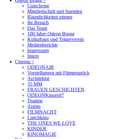
Odeon Brugg
>
Gutscheine
Mitgliedschaft und Spenden
Räumlichkeiten mieten
Ihr Besuch
Das Team
100 Jahre Odeon Brugg
Kulturhaus und Trägerverein
Medienberichte
Impressum
Intern
Cinema
>
ODEONAIR
Vorstellungen mit Filmgespräch
Architektur
35 MM
FRAUEN GESCHICHTEN
ODEONKinoreif?
Teatime
Anime
FILMNACHT
Lunchkino
THE ONES WE LOVE
KINDER
KINOMAGIE