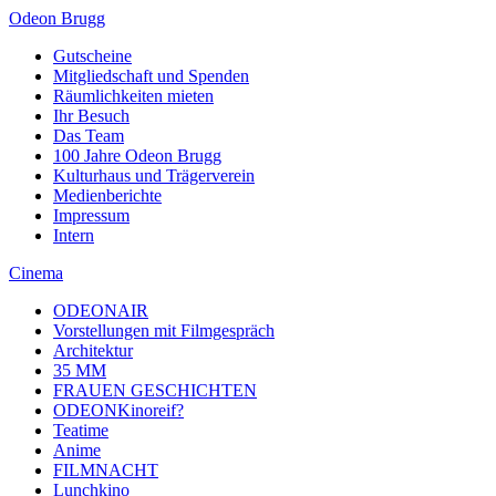
Odeon Brugg
Gutscheine
Mitgliedschaft und Spenden
Räumlichkeiten mieten
Ihr Besuch
Das Team
100 Jahre Odeon Brugg
Kulturhaus und Trägerverein
Medienberichte
Impressum
Intern
Cinema
ODEONAIR
Vorstellungen mit Filmgespräch
Architektur
35 MM
FRAUEN GESCHICHTEN
ODEONKinoreif?
Teatime
Anime
FILMNACHT
Lunchkino