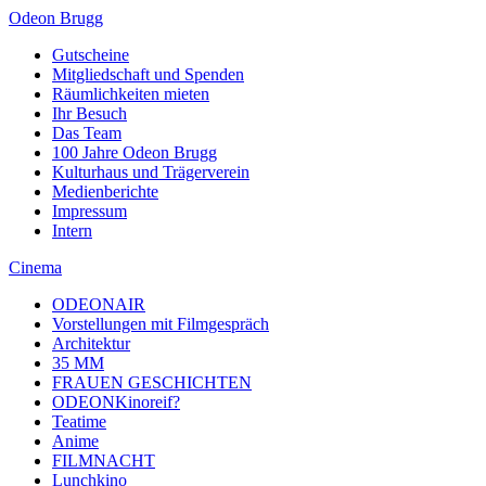
Odeon Brugg
Gutscheine
Mitgliedschaft und Spenden
Räumlichkeiten mieten
Ihr Besuch
Das Team
100 Jahre Odeon Brugg
Kulturhaus und Trägerverein
Medienberichte
Impressum
Intern
Cinema
ODEONAIR
Vorstellungen mit Filmgespräch
Architektur
35 MM
FRAUEN GESCHICHTEN
ODEONKinoreif?
Teatime
Anime
FILMNACHT
Lunchkino