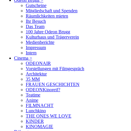
Odeon Brugg
>
Gutscheine
Mitgliedschaft und Spenden
Räumlichkeiten mieten
Ihr Besuch
Das Team
100 Jahre Odeon Brugg
Kulturhaus und Trägerverein
Medienberichte
Impressum
Intern
Cinema
>
ODEONAIR
Vorstellungen mit Filmgespräch
Architektur
35 MM
FRAUEN GESCHICHTEN
ODEONKinoreif?
Teatime
Anime
FILMNACHT
Lunchkino
THE ONES WE LOVE
KINDER
KINOMAGIE