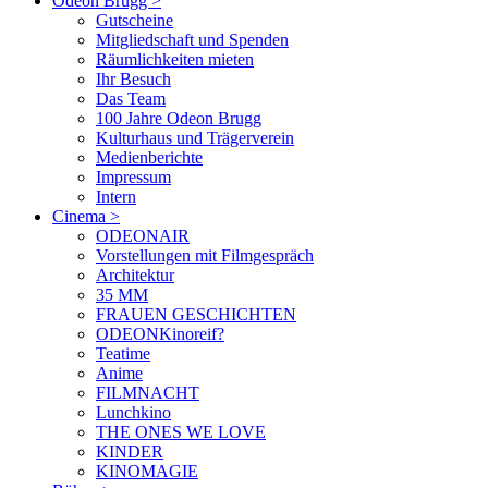
Odeon Brugg
>
Gutscheine
Mitgliedschaft und Spenden
Räumlichkeiten mieten
Ihr Besuch
Das Team
100 Jahre Odeon Brugg
Kulturhaus und Trägerverein
Medienberichte
Impressum
Intern
Cinema
>
ODEONAIR
Vorstellungen mit Filmgespräch
Architektur
35 MM
FRAUEN GESCHICHTEN
ODEONKinoreif?
Teatime
Anime
FILMNACHT
Lunchkino
THE ONES WE LOVE
KINDER
KINOMAGIE