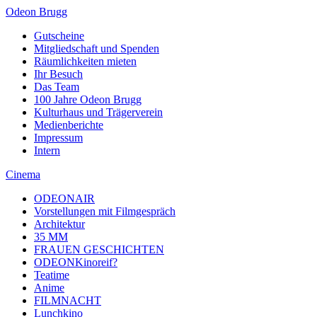
Odeon Brugg
Gutscheine
Mitgliedschaft und Spenden
Räumlichkeiten mieten
Ihr Besuch
Das Team
100 Jahre Odeon Brugg
Kulturhaus und Trägerverein
Medienberichte
Impressum
Intern
Cinema
ODEONAIR
Vorstellungen mit Filmgespräch
Architektur
35 MM
FRAUEN GESCHICHTEN
ODEONKinoreif?
Teatime
Anime
FILMNACHT
Lunchkino