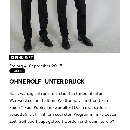
BÜHNE
2.7. bis 3.9. geschlossen
ZMITTAG
2.7. bis 9.8. geschlossen
BAR+BISTRO
10.7. bis 1.8. findet ihr unsere Bar ab 18
Uhr im Geissenschachen
ab dem 10.8. sind wir wieder im Haus und freuen uns
auf euch <3
STADTFEST BRUGG
KLEINKUNST
während dem
Stadtfest Brugg
, 20. bis 30. August,
Freitag 4. September 20:15
bleibt das Haus jeweils von Freitag Abend bis Montag
TICKETS
Morgen geschlossen
OHNE ROLF - UNTER DRUCK
Seit zwanzig Jahren steht das Duo für pointierten
Wortwechsel auf halbem Weltformat. Ein Grund zum
Feiern? Fürs Publikum zweifellos! Doch die beiden
verzetteln sich in ihrem sechsten Programm in kürzester
Reguläre Öffnungszeiten
Zeit: Soll überhaupt gefeiert werden und wenn ja, wie?