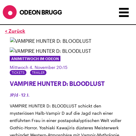
ODEON BRUGG
< Zurück
Anzeigen als:
Raster
Liste
Kalender
ÖFFNUNGSZEITEN
ANIMITTWOCH IM ODEON
Mittwoch 4. November 20:15
während dem
ODEONAir
im
Geissenschachen
(10.7. bis
TICKETS
TRAILER
1.8.)
VAMPIRE HUNTER D: BLOODLUST
Barbetrieb im Geissenschachen ab 18 Uhr bis
Filmbeginn (Fr+Sa bis 1 Uhr)
JP/d · 12 J.
Küche ab 18 bis 20.45 Uhr
Filmstart um 21.30 Uhr
VAMPIRE HUNTER D: BLOODLUST schickt den
Mittwoch geschlossen
mysteriösen Halb-Vampir D auf die Jagd nach einer
entführten Frau in einer postapokalyptischen Welt voller
SOMMERÖFFNUNGSZEITEN
Gothic-Horror. Yoshiaki Kawajiris düsteres Meisterwerk
CINEMA
2.7. bis 1.9. geschlossen
verbindet Western-Atmosphäre mit Vampir-Mythologie