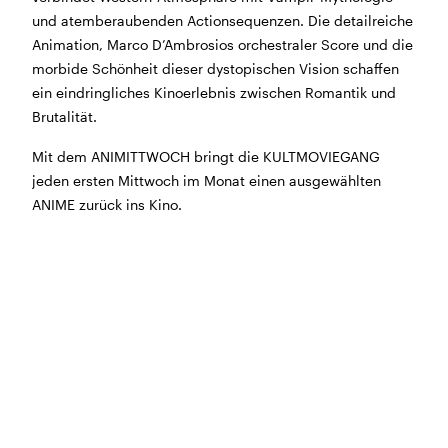
BÜHNE
2.7. bis 3.9. geschlossen
und atemberaubenden Actionsequenzen. Die detailreiche
ZMITTAG
2.7. bis 9.8. geschlossen
Animation, Marco D’Ambrosios orchestraler Score und die
BAR+BISTRO
10.7. bis 1.8. findet ihr unsere Bar ab 18
morbide Schönheit dieser dystopischen Vision schaffen
Uhr im Geissenschachen
ein eindringliches Kinoerlebnis zwischen Romantik und
ab dem 10.8. sind wir wieder im Haus und freuen uns
Brutalität.
auf euch <3
Mit dem ANIMITTWOCH bringt die KULTMOVIEGANG
jeden ersten Mittwoch im Monat einen ausgewählten
STADTFEST BRUGG
ANIME zurück ins Kino.
während dem
Stadtfest Brugg
, 20. bis 30. August,
bleibt das Haus jeweils von Freitag Abend bis Montag
Morgen geschlossen
Reguläre Öffnungszeiten