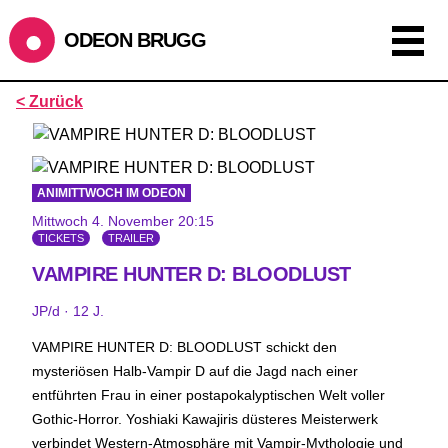
ODEON BRUGG
Anzeigen als:
< Zurück
Raster
Liste
Kalender
ÖFFNUNGSZEITEN
ANIMITTWOCH IM ODEON
Mittwoch 4. November 20:15
SOMMERÖFFNUNGSZEITEN
TICKETS
TRAILER
CINEMA
2.7. bis 1.9. geschlossen
VAMPIRE HUNTER D: BLOODLUST
BÜHNE
2.7. bis 3.9. geschlossen
ZMITTAG
2.7. bis 9.8. geschlossen
JP/d · 12 J.
BAR+BISTRO
kurze Sommerpause, ab dem 10.8. sind wir
VAMPIRE HUNTER D: BLOODLUST schickt den
wieder im Haus und freuen uns auf euch <3
mysteriösen Halb-Vampir D auf die Jagd nach einer
entführten Frau in einer postapokalyptischen Welt voller
STADTFEST BRUGG
Gothic-Horror. Yoshiaki Kawajiris düsteres Meisterwerk
während dem
Stadtfest Brugg
, 20. bis 30. August, bleibt
verbindet Western-Atmosphäre mit Vampir-Mythologie und
das Haus jeweils von Freitag Abend bis Montag Morgen