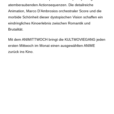
atemberaubenden Actionsequenzen. Die detailreiche
geschlossen
Animation, Marco D’Ambrosios orchestraler Score und die
morbide Schönheit dieser dystopischen Vision schaffen ein
Reguläre Öffnungszeiten:
eindringliches Kinoerlebnis zwischen Romantik und
Brutalität.
CINEMA und BÜHNE
45 Min. vor Vorstellungsbeginn
(siehe Programm)
Mit dem ANIMITTWOCH bringt die KULTMOVIEGANG jeden
Tickets und Gutscheine können an der Kinokasse und an
ersten Mittwoch im Monat einen ausgewählten ANIME
der Bar gekauft werden.
zurück ins Kino.
KASSE und TELEFON
Tel. 056 450 35 65
Montag bis Freitag ab 17 Uhr
Samstag und Sonntag ab 10 Uhr
BAR+BISTRO
Montag bis Donnerstag 11.30 Uhr bis 23 Uhr
Freitag 11.30 Uhr bis 24 Uhr