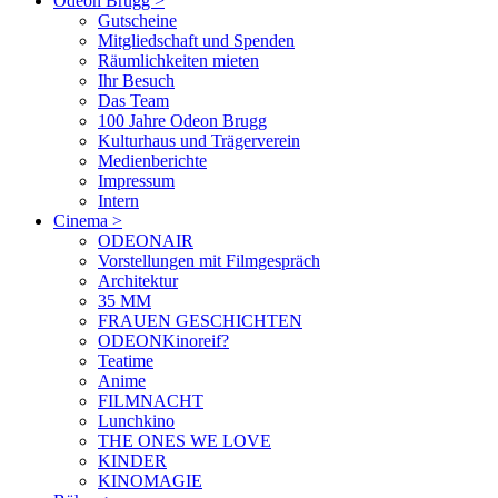
Odeon Brugg
>
Gutscheine
Mitgliedschaft und Spenden
Räumlichkeiten mieten
Ihr Besuch
Das Team
100 Jahre Odeon Brugg
Kulturhaus und Trägerverein
Medienberichte
Impressum
Intern
Cinema
>
ODEONAIR
Vorstellungen mit Filmgespräch
Architektur
35 MM
FRAUEN GESCHICHTEN
ODEONKinoreif?
Teatime
Anime
FILMNACHT
Lunchkino
THE ONES WE LOVE
KINDER
KINOMAGIE