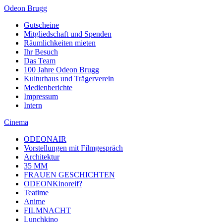
Odeon Brugg
Gutscheine
Mitgliedschaft und Spenden
Räumlichkeiten mieten
Ihr Besuch
Das Team
100 Jahre Odeon Brugg
Kulturhaus und Trägerverein
Medienberichte
Impressum
Intern
Cinema
ODEONAIR
Vorstellungen mit Filmgespräch
Architektur
35 MM
FRAUEN GESCHICHTEN
ODEONKinoreif?
Teatime
Anime
FILMNACHT
Lunchkino