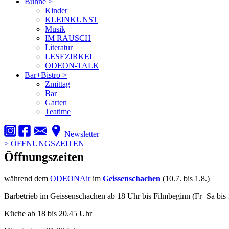
Bühne
>
Kinder
KLEINKUNST
Musik
IM RAUSCH
Literatur
LESEZIRKEL
ODEON-TALK
Bar+Bistro
>
Zmittag
Bar
Garten
Teatime
Newsletter
>
ÖFFNUNGSZEITEN
Öffnungszeiten
während dem
ODEONAir
im
Geissenschachen
(10.7. bis 1.8.)
Barbetrieb im Geissenschachen ab 18 Uhr bis Filmbeginn (Fr+Sa bis 
Küche ab 18 bis 20.45 Uhr