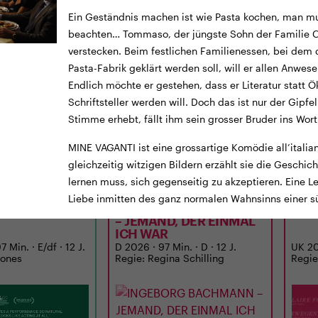
Ein Geständnis machen ist wie Pasta kochen, man mu
beachten… Tommaso, der jüngste Sohn der Familie Can
verstecken. Beim festlichen Familienessen, bei dem d
Pasta-Fabrik geklärt werden soll, will er allen Anwe
Endlich möchte er gestehen, dass er Literatur statt 
Schriftsteller werden will. Doch das ist nur der Gipfel
Stimme erhebt, fällt ihm sein grosser Bruder ins Wor
AILER
TICKETS
TRAILER
TICKE
MINE VAGANTI ist eine grossartige Komödie all’italia
gleichzeitig witzigen Bildern erzählt sie die Geschic
LUNCHKINO
CINEMA
lernen muss, sich gegenseitig zu akzeptieren. Eine L
12:15
MI
02.09.
15:00
MI
Liebe inmitten des ganz normalen Wahnsinns einer sü
E
INGEBORG BACHMANN
H I
– JEMAND, DER EINMAL
ICH WAR
 Min. · E/df · 12 J.
D 2026 · 97 Min. · D · 12 J.
UK 202
Jones
Regie: Regina Schilling
Regie