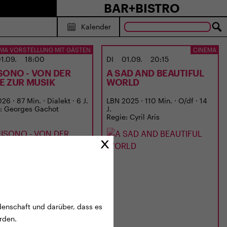
BAR+BISTRO
Kalender
MA VORSTELLUNG MIT GÄSTEN
CINEMA
1.09.
18:00
DI
01.09.
20:15
SONO - VON DER
A SAD AND BEAUTIFUL
BE ZUR MUSIK
WORLD
6 · 87 Min. · Dialekt · 6 J.
LBN 2025 · 110 Min. · O/df · 14
: Georges Gachot
J.
Regie: Cyril Aris
denschaft und darüber, dass es
rden.