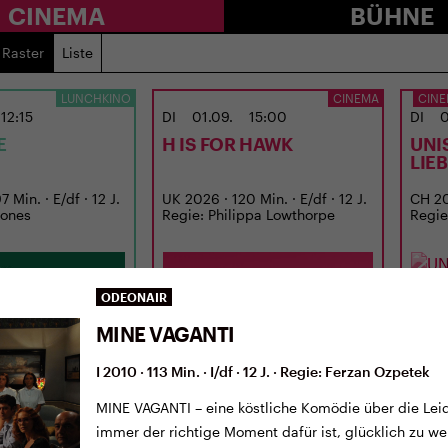
CINEMA
BÜHNE
Raster
Liste
LUNCHKINO
CINEMA
CINE
12:15
DI
01.09.
15:00
DI
0
E
H IS FOR HAWK
UNI
LIE
 Min. · E/df · 12 J.
UK 2026 · 120 Min. · E/df · 12 J.
CH 202
Jones
Regie: Philippa Lowthorpe
Regie
ODEONAIR
MINE VAGANTI
I 2010 · 113 Min. · I/df · 12 J. · Regie: Ferzan Ozpetek
MINE VAGANTI – eine köstliche Komödie über die Lei
immer der richtige Moment dafür ist, glücklich zu we