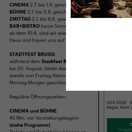
CINEMA
2.7. bis 1.9. geschlossen
BÜHNE
2.7. bis 3.9. geschlossen
ZMITTAG
2.7. bis 9.8. geschlossen
BAR+BISTRO
kurze Sommerpause,
ab dem 10.8. sind wir wieder im
Haus und freuen uns auf euch <3
STADTFEST BRUGG
TICKETS
TR
während dem
Stadtfest Brugg
, 20.
bis 30. August, bleibt das Haus
jeweils von Freitag Abend bis
MI
02.09.
Montag Morgen geschlossen
LATE FAM
Reguläre Öffnungszeiten:
USA 2026 · 97
Regie: Kent 
CINEMA und BÜHNE
45 Min. vor Vorstellungsbeginn
(siehe Programm)
Tickets und Gutscheine können an