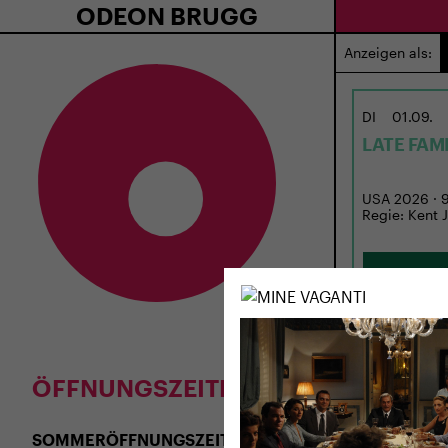
ODEON BRUGG
Anzeigen als:
DI
01.09.
LATE FAM
USA 2026 · 97
Regie: Kent 
ÖFFNUNGSZEITEN
SOMMERÖFFNUNGSZEITEN