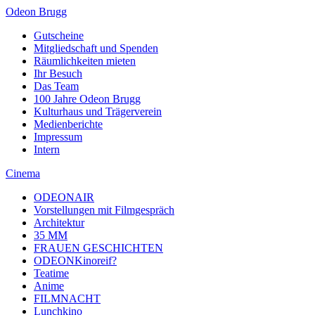
Odeon Brugg
Gutscheine
Mitgliedschaft und Spenden
Räumlichkeiten mieten
Ihr Besuch
Das Team
100 Jahre Odeon Brugg
Kulturhaus und Trägerverein
Medienberichte
Impressum
Intern
Cinema
ODEONAIR
Vorstellungen mit Filmgespräch
Architektur
35 MM
FRAUEN GESCHICHTEN
ODEONKinoreif?
Teatime
Anime
FILMNACHT
Lunchkino