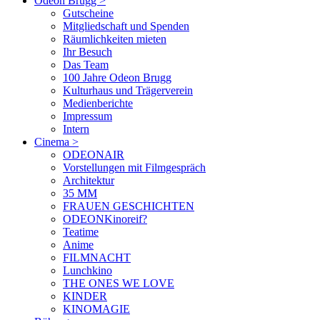
Odeon Brugg
>
Gutscheine
Mitgliedschaft und Spenden
Räumlichkeiten mieten
Ihr Besuch
Das Team
100 Jahre Odeon Brugg
Kulturhaus und Trägerverein
Medienberichte
Impressum
Intern
Cinema
>
ODEONAIR
Vorstellungen mit Filmgespräch
Architektur
35 MM
FRAUEN GESCHICHTEN
ODEONKinoreif?
Teatime
Anime
FILMNACHT
Lunchkino
THE ONES WE LOVE
KINDER
KINOMAGIE