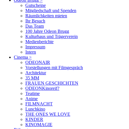
Odeon Brugg
>
Gutscheine
Mitgliedschaft und Spenden
Räumlichkeiten mieten
Ihr Besuch
Das Team
100 Jahre Odeon Brugg
Kulturhaus und Trägerverein
Medienberichte
Impressum
Intern
Cinema
>
ODEONAIR
Vorstellungen mit Filmgespräch
Architektur
35 MM
FRAUEN GESCHICHTEN
ODEONKinoreif?
Teatime
Anime
FILMNACHT
Lunchkino
THE ONES WE LOVE
KINDER
KINOMAGIE