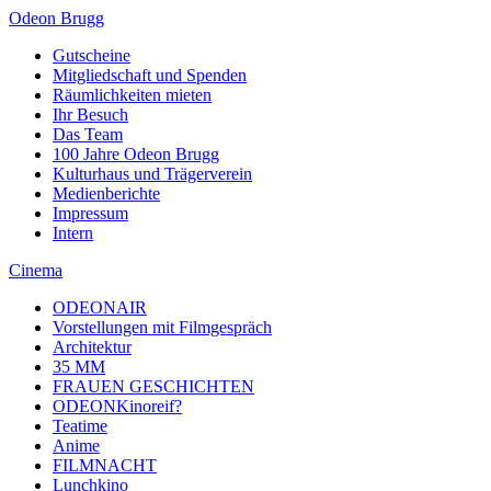
Odeon Brugg
Gutscheine
Mitgliedschaft und Spenden
Räumlichkeiten mieten
Ihr Besuch
Das Team
100 Jahre Odeon Brugg
Kulturhaus und Trägerverein
Medienberichte
Impressum
Intern
Cinema
ODEONAIR
Vorstellungen mit Filmgespräch
Architektur
35 MM
FRAUEN GESCHICHTEN
ODEONKinoreif?
Teatime
Anime
FILMNACHT
Lunchkino