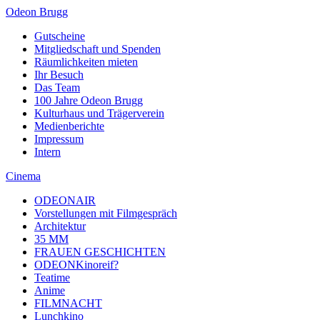
Odeon Brugg
Gutscheine
Mitgliedschaft und Spenden
Räumlichkeiten mieten
Ihr Besuch
Das Team
100 Jahre Odeon Brugg
Kulturhaus und Trägerverein
Medienberichte
Impressum
Intern
Cinema
ODEONAIR
Vorstellungen mit Filmgespräch
Architektur
35 MM
FRAUEN GESCHICHTEN
ODEONKinoreif?
Teatime
Anime
FILMNACHT
Lunchkino