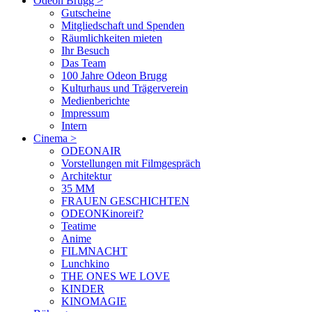
Odeon Brugg
>
Gutscheine
Mitgliedschaft und Spenden
Räumlichkeiten mieten
Ihr Besuch
Das Team
100 Jahre Odeon Brugg
Kulturhaus und Trägerverein
Medienberichte
Impressum
Intern
Cinema
>
ODEONAIR
Vorstellungen mit Filmgespräch
Architektur
35 MM
FRAUEN GESCHICHTEN
ODEONKinoreif?
Teatime
Anime
FILMNACHT
Lunchkino
THE ONES WE LOVE
KINDER
KINOMAGIE