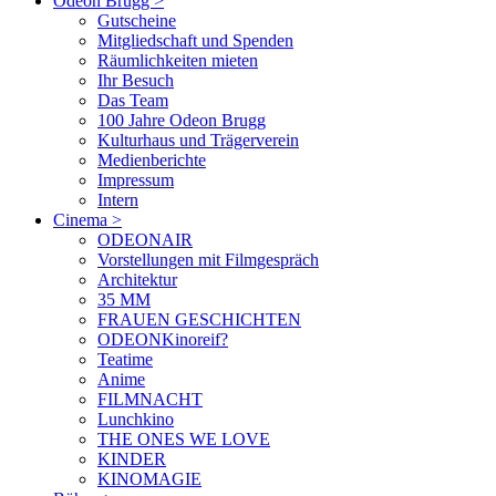
Odeon Brugg
>
Gutscheine
Mitgliedschaft und Spenden
Räumlichkeiten mieten
Ihr Besuch
Das Team
100 Jahre Odeon Brugg
Kulturhaus und Trägerverein
Medienberichte
Impressum
Intern
Cinema
>
ODEONAIR
Vorstellungen mit Filmgespräch
Architektur
35 MM
FRAUEN GESCHICHTEN
ODEONKinoreif?
Teatime
Anime
FILMNACHT
Lunchkino
THE ONES WE LOVE
KINDER
KINOMAGIE