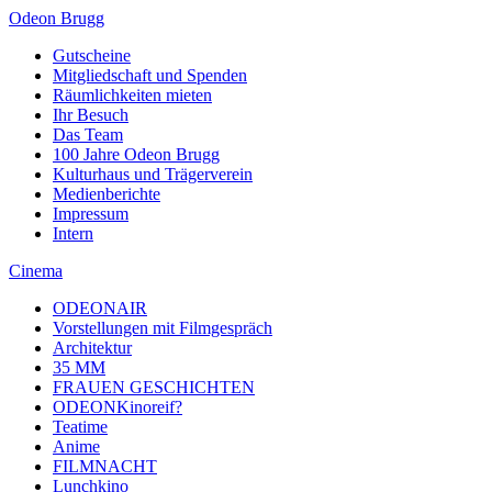
Odeon Brugg
Gutscheine
Mitgliedschaft und Spenden
Räumlichkeiten mieten
Ihr Besuch
Das Team
100 Jahre Odeon Brugg
Kulturhaus und Trägerverein
Medienberichte
Impressum
Intern
Cinema
ODEONAIR
Vorstellungen mit Filmgespräch
Architektur
35 MM
FRAUEN GESCHICHTEN
ODEONKinoreif?
Teatime
Anime
FILMNACHT
Lunchkino